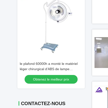
Vidéo
onnant de
le plafond 60000h a monté le matériel
Passage de la p
e 3.1m LED
léger chirurgical d'ABS de lampe
boîte adaptée au
bre
d'opération de 5000K LED
l'hôpital de labor
 prix
Obtenez le meilleur prix
Obtenez 
CONTACTEZ-NOUS