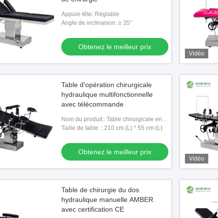
Appuie-tête: Réglable
Angle de inclinaison: ≥ 35°
Obtenez le meilleur prix
Vidéo
Table d'opération chirurgicale
hydraulique multifonctionnelle
avec télécommande
Nom du produit:: Table chirurgicale en
acier inoxydable
Taille de table :: 210 cm (L) * 55 cm (L)
Obtenez le meilleur prix
Vidéo
Table de chirurgie du dos
hydraulique manuelle AMBER​
avec certification CE