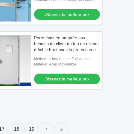
vert, rouge ou adapté aux besoins du
client
Obtenez le meilleur prix
Porte évaluée adaptée aux
besoins du client du feu de niveau
à faible bruit avec la protection de
sécurité
Méthode d'installation: Fixé au mur
Matériel: Acier inoxydable
Obtenez le meilleur prix
17
18
19