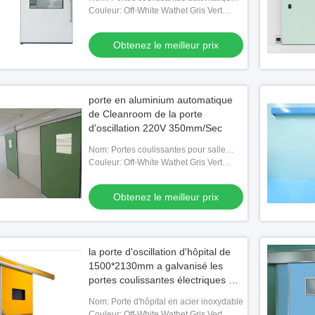
en verre sans cadre
Couleur: Off-White Wathet Gris Vert
Rouge Personnalisé
Obtenez le meilleur prix
porte en aluminium automatique
de Cleanroom de la porte
d'oscillation 220V 350mm/Sec
Nom: Portes coulissantes pour salle
blanche
Couleur: Off-White Wathet Gris Vert
Rouge Personnalisé
ièce SS201 propre par la
Suspension médicale de plafond pour
Systè
Obtenez le meilleur prix
x besoins du client pour
anesthésie
bloc 
atoire
en-un
le meilleur prix
Obtenez le meilleur prix
intég
la porte d'oscillation d'hôpital de
1500*2130mm a galvanisé les
portes coulissantes électriques en
acier de pièce propre
Nom: Porte d'hôpital en acier inoxydable
Couleur: Off-White Wathet Gris Vert