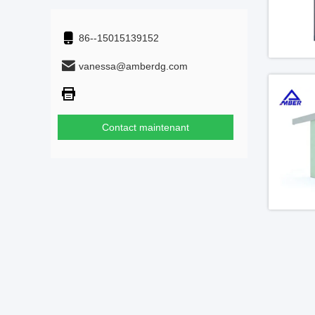
86--15015139152
vanessa@amberdg.com
Contact maintenant