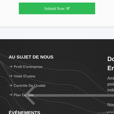
Submit Now
AU SUJET DE NOUS
Do
Profil D'entreprise
En
Visite D'usine
Amb
poi
Contrôle De Qualité
ind
Plan Du Site
Nou
ÉVÉNEMENTS