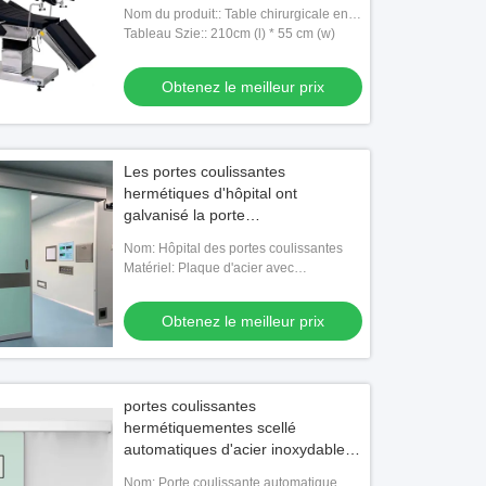
commande à distance
Nom du produit:: Table chirurgicale en
acier inoxydable
Tableau Szie:: 210cm (l) * 55 cm (w)
Obtenez le meilleur prix
Les portes coulissantes
hermétiques d'hôpital ont
galvanisé la porte
hermétiquemente scellé en acier
Nom: Hôpital des portes coulissantes
Matériel: Plaque d'acier avec
revêtement en poudre
Obtenez le meilleur prix
portes coulissantes
hermétiquementes scellé
automatiques d'acier inoxydable
de portes de pièce propre de
Nom: Porte coulissante automatique