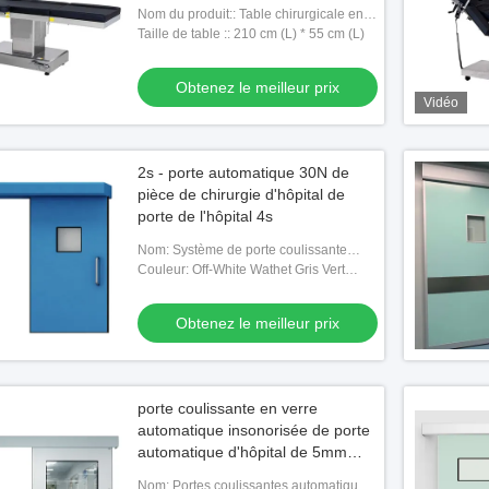
Nom du produit:: Table chirurgicale en
acier inoxydable
Taille de table :: 210 cm (L) * 55 cm (L)
Obtenez le meilleur prix
Vidéo
2s - porte automatique 30N de
pièce de chirurgie d'hôpital de
porte de l'hôpital 4s
Nom: Système de porte coulissante
automatique
Couleur: Off-White Wathet Gris Vert
Rouge Personnalisé
Obtenez le meilleur prix
porte coulissante en verre
automatique insonorisée de porte
automatique d'hôpital de 5mm
double
Nom: Portes coulissantes automatiques