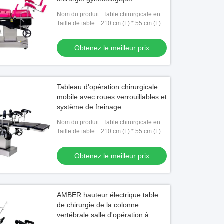
Nom du produit:: Table chirurgicale en
acier inoxydable
Taille de table :: 210 cm (L) * 55 cm (L)
Obtenez le meilleur prix
Tableau d'opération chirurgicale
mobile avec roues verrouillables et
système de freinage
Nom du produit:: Table chirurgicale en
acier inoxydable
Taille de table :: 210 cm (L) * 55 cm (L)
Obtenez le meilleur prix
AMBER hauteur électrique table
de chirurgie de la colonne
vertébrale salle d'opération à