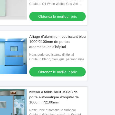
1.0mm
commerciale
Couleur: Off-White Wathet Gris Vert
Rouge Personnalisé
Obtenez le meilleur prix
Alliage d'aluminium coulissant bleu
1000*2100mm de portes
automatiques d'hôpital
Nom: porte coulissante d'hôpital
Vidéo
Couleur: Blanc, bleu, gris, personnalisé
me de surveillance centralisée de
PORTE MANUELLE ÉTANCHE À L
Obtenez le meilleur prix
opératoire Solution de contrôle tout-
MÉDICALE AVEC CHARNIÈRES
 pour salle d'opération avec
Obtenez le meilleur prix
Obtenez le meilleur prix
ration de 6 systèmes
niveau à faible bruit ≤50dB de
porte automatique d'hôpital de
1000mm*2100mm
Nom: Porte automatique d'hôpital
Couleur: Gris blanc cassé, de Wathet,