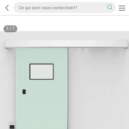
1
/
1