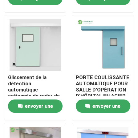
demande
demande
Visite d'usine
Contrôle de qualité
Contactez-nous
Nouvelles
Glissement de la
PORTE COULISSANTE
détection
AUTOMATIQUE POUR
automatique
SALLE D'OPÉRATION
Cas
actionnée de radar de
D'HÔPITAL EN ACIER
contrôle électrique de
INOXYDABLE AMBER
envoyer une
envoyer une
porte d'hôpital
Théâtre modulaire d'opération
demande
demande
Pièce propre modulaire