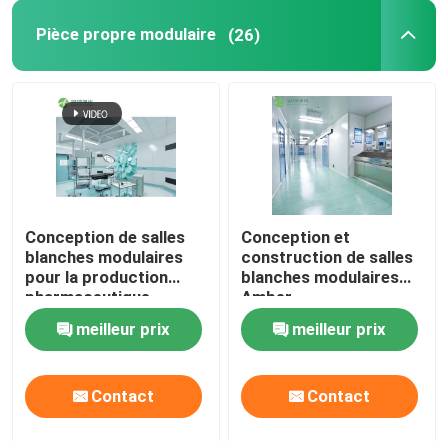
Pièce propre modulaire
(26)
Panneaux "sandwich" de mur
douche d'air d'acier inoxydable
Boîte de passage d'acier inoxydable
Conception de salles
Conception et
Unité de filtre de ventilateur
blanches modulaires
construction de salles
pour la production
blanches modulaires
pharmaceutique
Amber
Évier médical d'acier inoxydable
meilleur prix
meilleur prix
Cabinet médical d'acier inoxydable
Contact
Contact
air manipulant l'unité