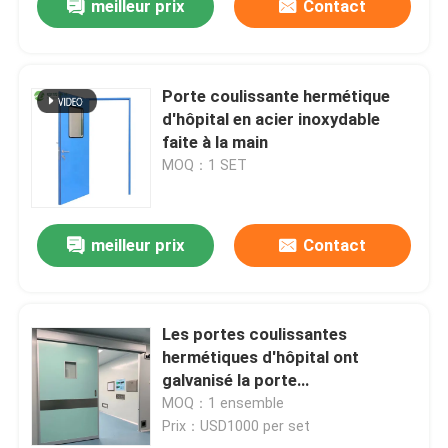
meilleur prix
Contact
Porte coulissante hermétique
d'hôpital en acier inoxydable
faite à la main
MOQ：1 SET
meilleur prix
Contact
Les portes coulissantes
hermétiques d'hôpital ont
galvanisé la porte
hermétiquemente scellé en acier
MOQ：1 ensemble
Prix：USD1000 per set