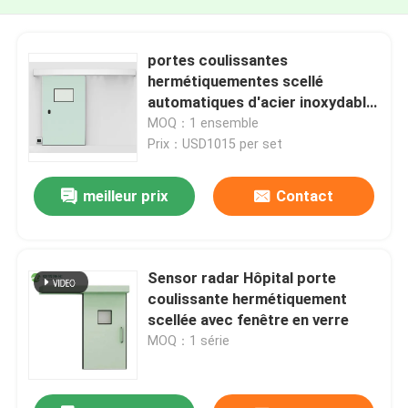
portes coulissantes
hermétiquementes scellé
automatiques d'acier inoxydable
de portes de pièce propre de
MOQ：1 ensemble
1.0mm
Prix：USD1015 per set
meilleur prix
Contact
Sensor radar Hôpital porte
coulissante hermétiquement
scellée avec fenêtre en verre
MOQ：1 série