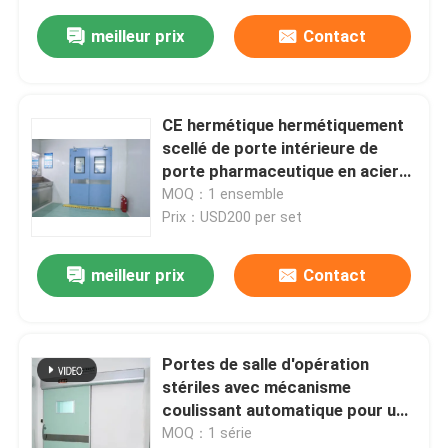
meilleur prix
Contact
CE hermétique hermétiquement
scellé de porte intérieure de
porte pharmaceutique en acier
de pièce propre
MOQ：1 ensemble
Prix：USD200 per set
meilleur prix
Contact
Portes de salle d'opération
stériles avec mécanisme
coulissant automatique pour un
accès sans couture
MOQ：1 série