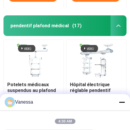
pendentif plafond médical
(17)
Potelets médicaux
Hôpital électrique
suspendus au plafond
réglable pendentif
AMBER à fonctions
médical Boom
intégrées et flexibles
chirurgical
Vanessa
meilleur prix
meilleur prix
4:30 AM