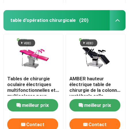
table d'opération chirurgicale
(20)
Tables de chirurgie
AMBER hauteur
oculaire électriques
électrique table de
multifonctionnelles et
chirurgie de la colonne
multicolores pour
vertébrale salle
hôpitaux
d'opération à
meilleur prix
meilleur prix
commande à distance
Contact
Contact