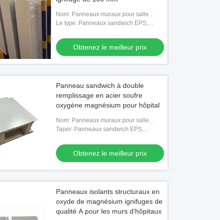
Nom: Panneaux muraux pour salle
blanche
Le type: Panneaux sandwich EPS,
Panneaux sandwich en laine de roche,
Panneaux sandwich en polyuréthane,
Obtenez le meilleur prix
Panne
Panneau sandwich à double
remplissage en acier soufre
oxygène magnésium pour hôpital
Nom: Panneaux muraux pour salle
blanche
Taper: Panneaux sandwich EPS,
Panneaux sandwich en laine de roche,
Panneaux sandwich en polyuréthane,
Obtenez le meilleur prix
Panne
Panneaux isolants structuraux en
oxyde de magnésium ignifuges de
qualité A pour les murs d'hôpitaux