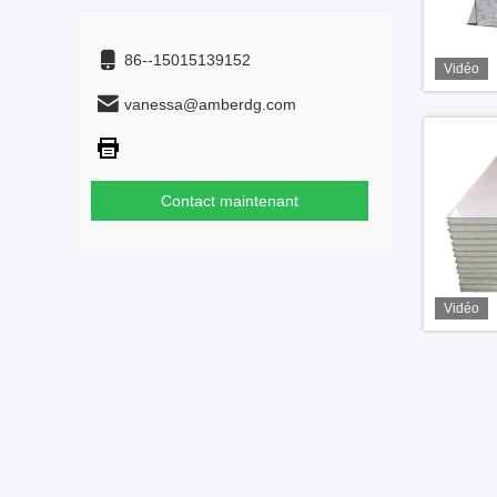
86--15015139152
Vidéo
vanessa@amberdg.com
Contact maintenant
Vidéo