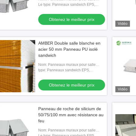
blanche
Le type: Panneaux sandwich EPS,
Panneaux sandwich en laine de roche,
Panneaux sandwich en polyuréthane,
Obtenez le meilleur prix
Panne
Vidéo
AMBER Double salle blanche en
acier 50 mm Panneau PU isolé
sandwich
Nom: Panneaux muraux pour salle
blanche
type: Panneaux sandwich EPS,
Panneaux sandwich en laine de roche,
0mm panneau "sandwich"
Panneaux sandwich en polyuréthane,
Obtenez le meilleur prix
 pièce propre de 12m
Panne
Vidéo
 besoins du client
le meilleur prix
Panneau de roche de silicium de
50/75/100 mm avec résistance au
feu
Nom: Panneaux muraux pour salle
blanche
Le type: Panneaux sandwich EPS,