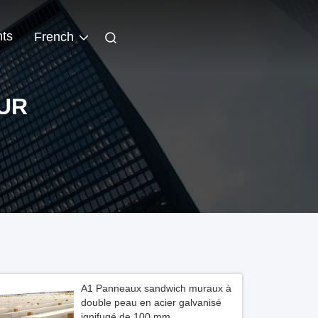
ts
French
UR
A1 Panneaux sandwich muraux à
double peau en acier galvanisé
ignifugé de 100 mm