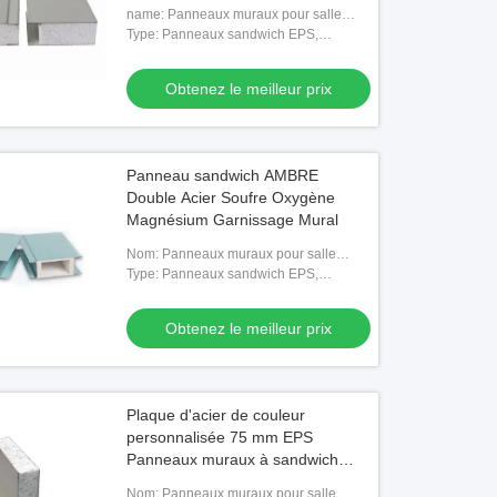
name: Panneaux muraux pour salle
blanche
Type: Panneaux sandwich EPS,
Panneaux sandwich en laine de roche,
Panneaux sandwich en polyuréthane,
Obtenez le meilleur prix
Panne
Panneau sandwich AMBRE
Double Acier Soufre Oxygène
Magnésium Garnissage Mural
Nom: Panneaux muraux pour salle
blanche
Type: Panneaux sandwich EPS,
Panneaux sandwich en laine de roche,
Panneaux sandwich en polyuréthane,
Obtenez le meilleur prix
Panne
Plaque d'acier de couleur
personnalisée 75 mm EPS
Panneaux muraux à sandwich
isolés
Nom: Panneaux muraux pour salle