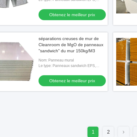
Panneaux sandwich en laine de roche,
Panneaux sandwich en polyuréthane,
Obtenez le meilleur prix
Panne
séparations creuses de mur de
Cleanroom de MgO de panneaux
"sandwich" du mur 150kg/M3
Nom: Panneau mural
Le type: Panneaux sandwich EPS,
Panneaux sandwich en laine de roche,
Panneaux sandwich en polyuréthane,
Obtenez le meilleur prix
Panne
1
2