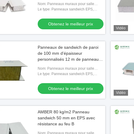
Nom: Panneaux muraux pour salle
blanche
Le type: Panneaux sandwich EPS,
Panneaux sandwich en laine de roche,
Panneaux sandwich en polyuréthane,
Obtenez le meilleur prix
Panne
Vidéo
Panneaux de sandwich de paroi
de 100 mm d'épaisseur
personnalisés 12 m de panneau
de laine de roche de chambre
Nom: Panneaux muraux pour salle
froide
blanche
Le type: Panneaux sandwich EPS,
Panneaux sandwich en laine de roche,
Panneaux sandwich en polyuréthane,
Obtenez le meilleur prix
Panne
Vidéo
AMBER 80 kg/m2 Panneau
sandwich 50 mm en EPS avec
résistance au feu B
Nom: Panneaux muraux pour salle