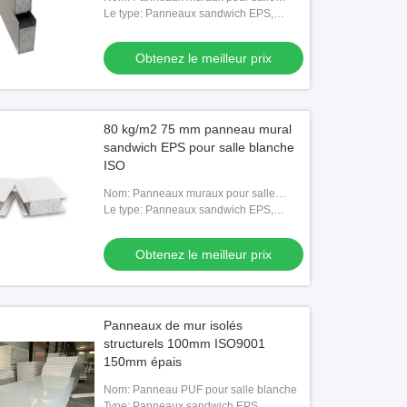
blanche
Le type: Panneaux sandwich EPS,
Panneaux sandwich en laine de roche,
Panneaux sandwich en polyuréthane,
Obtenez le meilleur prix
Panne
80 kg/m2 75 mm panneau mural
sandwich EPS pour salle blanche
ISO
Nom: Panneaux muraux pour salle
blanche
Le type: Panneaux sandwich EPS,
Panneaux sandwich en laine de roche,
Panneaux sandwich en polyuréthane,
Obtenez le meilleur prix
Panne
Panneaux de mur isolés
structurels 100mm ISO9001
150mm épais
Nom: Panneau PUF pour salle blanche
Type: Panneaux sandwich EPS,