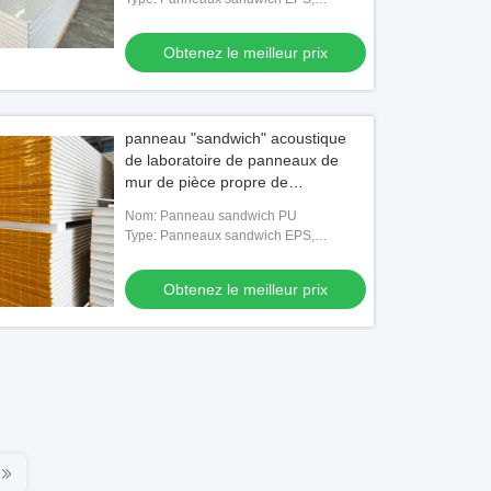
Panneaux sandwich en laine de roche,
Panneaux sandwich en polyuréthane,
Obtenez le meilleur prix
Panne
panneau "sandwich" acoustique
de laboratoire de panneaux de
mur de pièce propre de
polyuréthane de 200mm
Nom: Panneau sandwich PU
Type: Panneaux sandwich EPS,
Panneaux sandwich en laine de roche,
Panneaux sandwich en polyuréthane,
Obtenez le meilleur prix
Panne