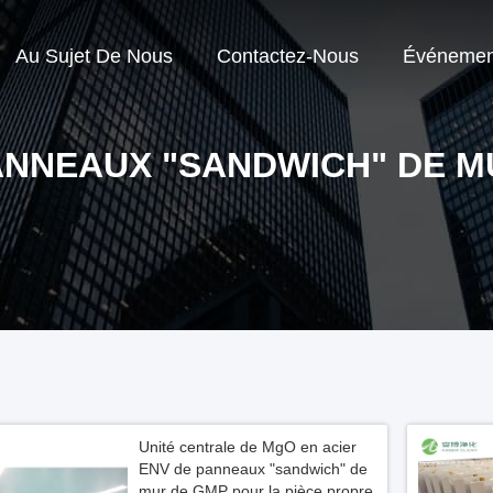
Au Sujet De Nous
Contactez-Nous
Événemen
ANNEAUX "SANDWICH" DE M
Unité centrale de MgO en acier
ENV de panneaux "sandwich" de
mur de GMP pour la pièce propre