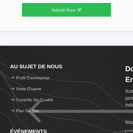
Submit Now
AU SUJET DE NOUS
Do
Profil D'entreprise
En
Visite D'usine
Amb
poi
Contrôle De Qualité
ind
Plan Du Site
Nou
ÉVÉNEMENTS