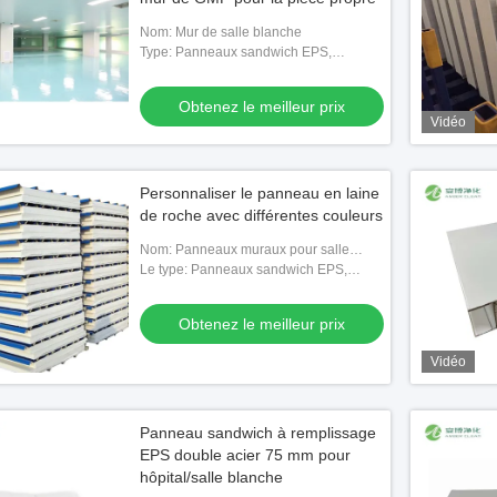
Nom: Mur de salle blanche
Type: Panneaux sandwich EPS,
Panneaux sandwich en laine de roche,
Panneaux sandwich en polyuréthane,
Obtenez le meilleur prix
Panne
Vidéo
Personnaliser le panneau en laine
de roche avec différentes couleurs
Nom: Panneaux muraux pour salle
blanche
Le type: Panneaux sandwich EPS,
Panneaux sandwich en laine de roche,
Panneaux sandwich en polyuréthane,
Obtenez le meilleur prix
Panne
Vidéo
Panneau sandwich à remplissage
EPS double acier 75 mm pour
hôpital/salle blanche