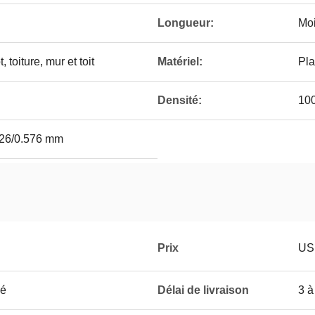
Longueur:
Mo
 toiture, mur et toit
Matériel:
Pla
Densité:
100
526/0.576 mm
Prix
USD
ué
Délai de livraison
3 à