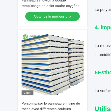
Panneau sandwich à double
remplissage en acier soufre oxygène
Le polyur
magnésium pour hôpital
Obtenez le meilleur prix
4. imp
La mousse
l'humidit
5Esthé
La surfac
Vidéo
Personnaliser le panneau en laine de
Utili
roche avec différentes couleurs