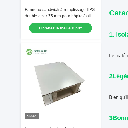
Panneau sandwich à remplissage EPS
Cara
double acier 75 mm pour hôpital/salle
blanche
Obtenez le meilleur prix
1. iso
Le matéri
2Légèr
Bien qu'il
Vidéo
3Bonne