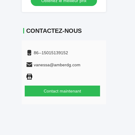
Obtenez le meilleur prix
CONTACTEZ-NOUS
86--15015139152
vanessa@amberdg.com
Contact maintenant