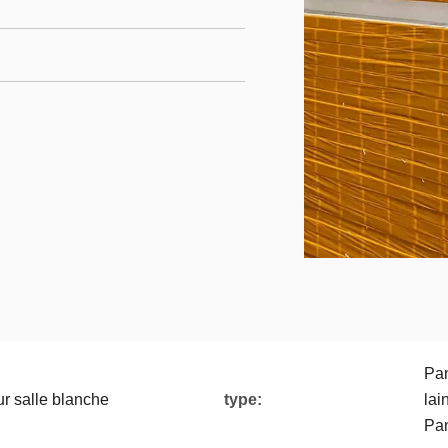
Pa
 salle blanche
type:
lai
Pa