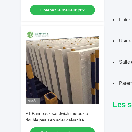
Obtenez le meilleur prix
Entrep
Usine 
Salle 
Pareme
Vidéo
Les s
A1 Panneaux sandwich muraux à
double peau en acier galvanisé
ignifugé de 100 mm