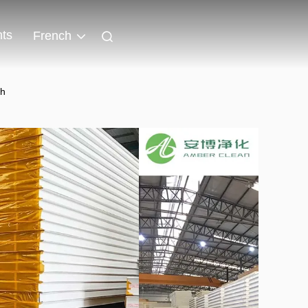
ts
French
ch