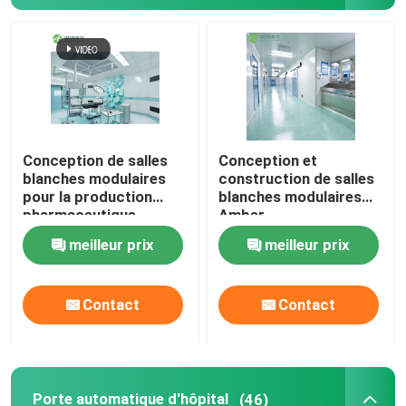
Visite d'usine
Contrôle de qualité
Conception de salles
Conception et
Contactez-nous
blanches modulaires
construction de salles
pour la production
blanches modulaires
pharmaceutique
Amber
Nouvelles
meilleur prix
meilleur prix
Cas
Contact
Contact
Théâtre modulaire d'opération
Pièce propre modulaire
Porte automatique d'hôpital
(46)