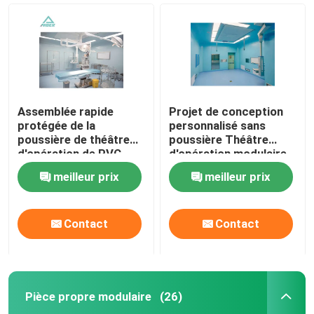
Assemblée rapide
Projet de conception
protégée de la
personnalisé sans
poussière de théâtre
poussière Théâtre
d'opération de PVC
d'opération modulaire
Digital avec la porte
meilleur prix
meilleur prix
coulissante
automatique
Maison
Contact
Contact
Produits
Pièce propre modulaire
(26)
Au sujet de nous