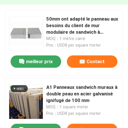
50mm ont adapté le panneau aux
besoins du client de mur
modulaire de sandwich à
Rockwool de panneaux
MOQ：1 mètre carré
"sandwich"
Prix：USD8 per square meter
meilleur prix
Contact
A1 Panneaux sandwich muraux à
double peau en acier galvanisé
ignifugé de 100 mm
MOQ：1 square meter
Prix：USD8 per square meter