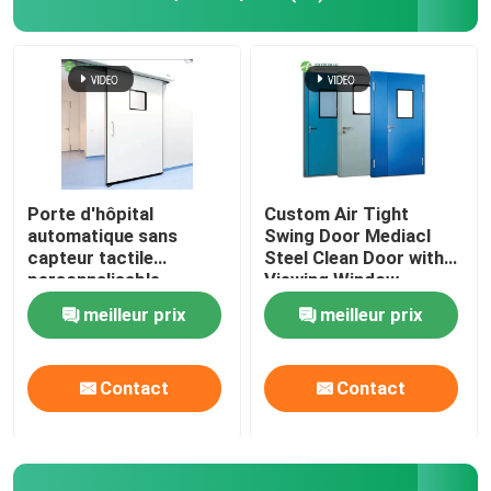
Porte automatique d'hôpital
table d'opération chirurgicale
pendentif plafond médical
Porte d'hôpital
Custom Air Tight
automatique sans
Swing Door Mediacl
capteur tactile
Steel Clean Door with
Lumière chirurgicale de LED
personnalisable
Viewing Window
meilleur prix
meilleur prix
Théâtre d'opération de chirurgie
Contact
Contact
Bloc opératoire de l'hôpital
Porte pharmaceutique de pièce propre