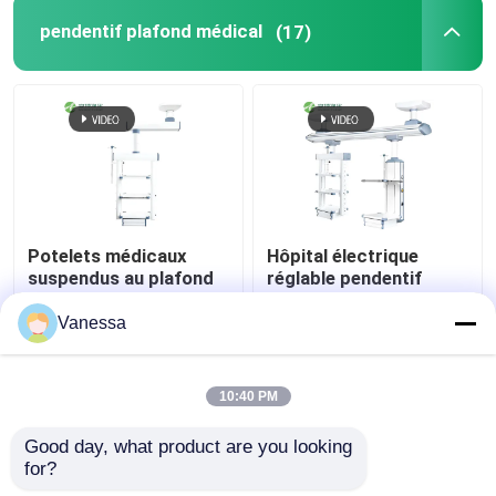
pendentif plafond médical
(17)
Potelets médicaux
Hôpital électrique
suspendus au plafond
réglable pendentif
AMBER à fonctions
médical Boom
intégrées et flexibles
chirurgical
Vanessa
meilleur prix
meilleur prix
10:40 PM
Contact
Contact
Good day, what product are you looking 
for?