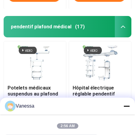
pendentif plafond médical
(17)
Potelets médicaux
Hôpital électrique
suspendus au plafond
réglable pendentif
AMBER à fonctions
médical Boom
intégrées et flexibles
chirurgical
Vanessa
meilleur prix
meilleur prix
2:56 AM