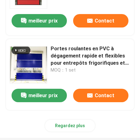
meilleur prix
Contact
Portes roulantes en PVC à
dégagement rapide et flexibles
pour entrepôts frigorifiques et
ateliers
MOQ：1 set
meilleur prix
Contact
Maison
Produits
Regardez plus
Au sujet de nous