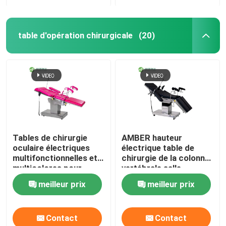
table d'opération chirurgicale
(20)
Tables de chirurgie
AMBER hauteur
oculaire électriques
électrique table de
multifonctionnelles et
chirurgie de la colonne
multicolores pour
vertébrale salle
hôpitaux
d'opération à
meilleur prix
meilleur prix
commande à distance
Contact
Contact