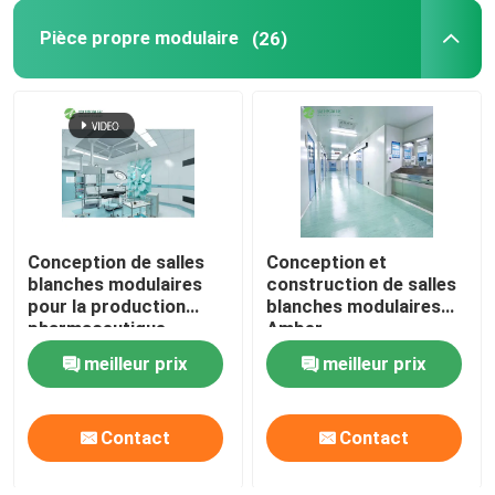
Pièce propre modulaire
(26)
Panneaux "sandwich" de mur
douche d'air d'acier inoxydable
Boîte de passage d'acier inoxydable
Conception de salles
Conception et
Unité de filtre de ventilateur
blanches modulaires
construction de salles
pour la production
blanches modulaires
pharmaceutique
Amber
Évier médical d'acier inoxydable
meilleur prix
meilleur prix
Cabinet médical d'acier inoxydable
Contact
Contact
air manipulant l'unité