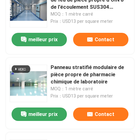
de l'écoulement SUS304
laminaire grande
MOQ：1 mètre carré
Porte automatique d'hôpital
Prix：USD13 per square meter
table d'opération chirurgicale
meilleur prix
Contact
pendentif plafond médical
Panneau stratifié modulaire de
pièce propre de pharmacie
Lumière chirurgicale de LED
chimique de laboratoire
MOQ：1 mètre carré
Théâtre d'opération de chirurgie
Prix：USD13 per square meter
meilleur prix
Contact
Bloc opératoire de l'hôpital
Porte pharmaceutique de pièce propre