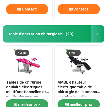
Contact
Contact
table d'opération chirurgicale
(20)
Tables de chirurgie
AMBER hauteur
oculaire électriques
électrique table de
multifonctionnelles et
chirurgie de la colonne
multicolores pour
vertébrale salle
hôpitaux
d'opération à
meilleur prix
meilleur prix
commande à distance