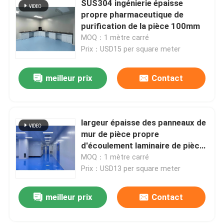
SUS304 ingénierie épaisse
propre pharmaceutique de
Panneaux "sandwich" de mur
purification de la pièce 100mm
MOQ：1 mètre carré
Prix：USD15 per square meter
douche d'air d'acier inoxydable
meilleur prix
Contact
Boîte de passage d'acier inoxydable
Unité de filtre de ventilateur
largeur épaisse des panneaux de
mur de pièce propre
d'écoulement laminaire de pièce
Évier médical d'acier inoxydable
propre de 75mm LAF 1180mm
MOQ：1 mètre carré
Prix：USD13 per square meter
Cabinet médical d'acier inoxydable
meilleur prix
Contact
air manipulant l'unité