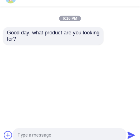
chirurgicales à vendre
d'hôpital
meilleur prix
meilleur prix
6:16 PM
Contact
Contact
Good day, what product are you looking 
for?
Regardez plus
Aperçu
Au sujet de nous
Contactez-nous
Desktop Site
Plan du site
Politique en matière de protection de la vie privée
Qualité
Théâtre modulaire d'opération
Usine De
Chine.Copyright © 2026 Dongguan Amber
Purification Engineering Limited. All Rights