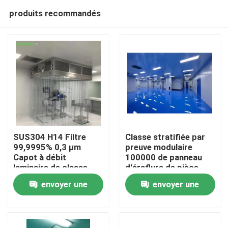
produits recommandés
SUS304 H14 Filtre
Classe stratifiée par
99,9995% 0,3 μm
preuve modulaire
Capot à débit
100000 de panneau
Maison
laminaire de classe
d'éraflure de pièce
100 pour laboratoire
propre de Pharma
envoyer une
envoyer une
Produits
demande
demande
Au sujet de nous