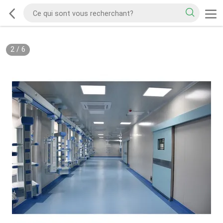
2
/
6