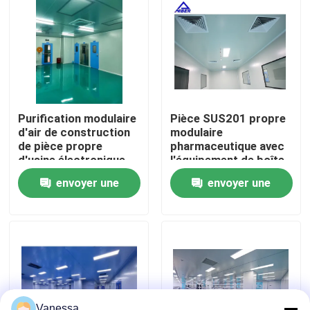
Visite d'usine
Contrôle de qualité
Purification modulaire
Pièce SUS201 propre
Contactez-nous
d'air de construction
modulaire
de pièce propre
pharmaceutique avec
d'usine électronique
l'équipement de boîte
Nouvelles
de passage
envoyer une
envoyer une
demande
demande
Cas
Théâtre modulaire d'opération
Pièce propre modulaire
Vanessa