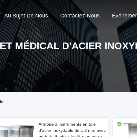
Au Sujet De Nous
Contactez-Nous
Événemen
ET MÉDICAL D'ACIER INOX
le
Armoire à instruments en tôle
d'acier inoxydable de 1,2 mm avec
porte battante à fenêtre en verre