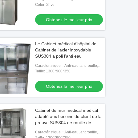
Color: Silver
Obtenez le meilleur prix
Le Cabinet médical d'hôpital de
Cabinet de l'acier inoxydable
SUS304 a poli l'anti eau
Caractéristique :: Anti-eau, antirouille,
longue durée de vie
Taille: 1300*900*350
Obtenez le meilleur prix
Cabinet de mur médical médical
adapté aux besoins du client de la
preuve SUS304 de rouille de
Cabinet d'acier inoxydable
Caractéristique :: Anti-eau, antirouille,
longue durée de vie
Taille: 1300*900*350