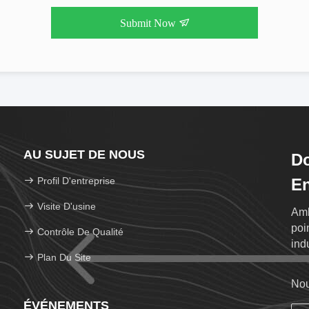
Submit Now
AU SUJET DE NOUS
Do
Profil D'entreprise
En
Visite D'usine
Amb
poi
Contrôle De Qualité
ind
Plan Du Site
Nou
ÉVÉNEMENTS