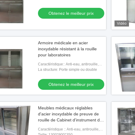
Obtenez le meilleur prix
Vidéo
Armoire médicale en acier
inoxydable résistant à la rouille
pour laboratoires
Caractéristique:: Anti-eau, antirouille,
longue durée de vie
La structure: Porte simple ou double
cie verrouillable fixée
Obtenez le meilleur prix
le meilleur prix
Meubles médicaux réglables
d'acier inoxydable de preuve de
rouille de Cabinet d'instrument de
l'hôpital SUS304
Caractéristique :: Anti-eau, antirouille,
longue durée de vie
Taille: 1300*900*350