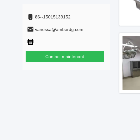
86--15015139152
vanessa@amberdg.com
Contact maintenant