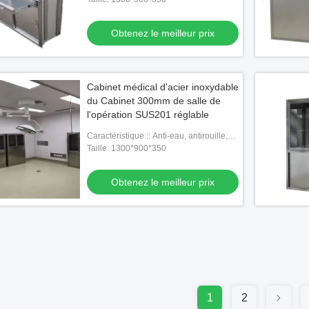
Obtenez le meilleur prix
Cabinet médical d'acier inoxydable
du Cabinet 300mm de salle de
l'opération SUS201 réglable
Caractéristique :: Anti-eau, antirouille,
longue durée de vie
Taille: 1300*900*350
Obtenez le meilleur prix
1
2