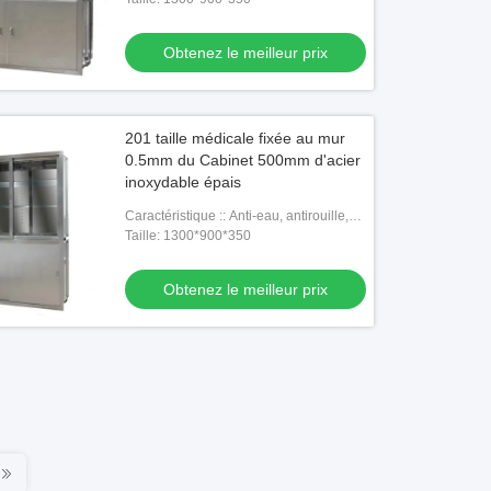
Obtenez le meilleur prix
201 taille médicale fixée au mur
0.5mm du Cabinet 500mm d'acier
inoxydable épais
Caractéristique :: Anti-eau, antirouille,
longue durée de vie
Taille: 1300*900*350
Obtenez le meilleur prix