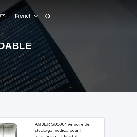
ts
French
YDABLE
AMBER SUS304 Armoire de
stockage médical pour l'
anesthésie à l' hôpital