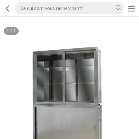
1
/
1