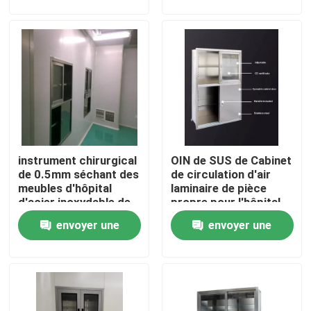
demande
demande
Visite d'usine
Contrôle de qualité
Contactez-nous
instrument chirurgical
OIN de SUS de Cabinet
Nouvelles
de 0.5mm séchant des
de circulation d'air
meubles d'hôpital
laminaire de pièce
d'acier inoxydable de
propre pour l'hôpital
Cas
Cabinet
envoyer une
envoyer une
demande
demande
Théâtre modulaire d'opération
Pièce propre modulaire