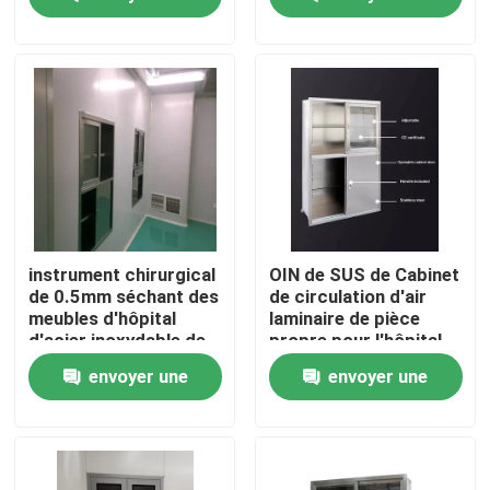
demande
demande
Visite d'usine
Contrôle de qualité
Contactez-nous
Nouvelles
instrument chirurgical
OIN de SUS de Cabinet
de 0.5mm séchant des
de circulation d'air
meubles d'hôpital
laminaire de pièce
Cas
d'acier inoxydable de
propre pour l'hôpital
Cabinet
envoyer une
envoyer une
Théâtre modulaire d'opération
demande
demande
Pièce propre modulaire