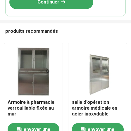
Continuer
produits recommandés
Maison
Armoire à pharmacie
salle d'opération
verrouillable fixée au
armoire médicale en
Produits
mur
acier inoxydable
envoyer une
envoyer une
Au sujet de nous