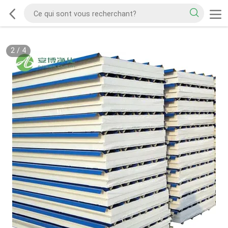
2
/
4