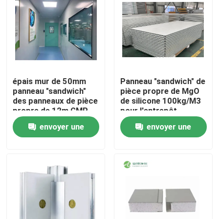
épais mur de 50mm
Panneau "sandwich" de
panneau "sandwich"
pièce propre de MgO
des panneaux de pièce
de silicone 100kg/M3
propre de 12m GMP
pour l'entrepôt
adaptés aux besoins
envoyer une
envoyer une
du client
demande
demande
Maison
Produits
Au sujet de nous