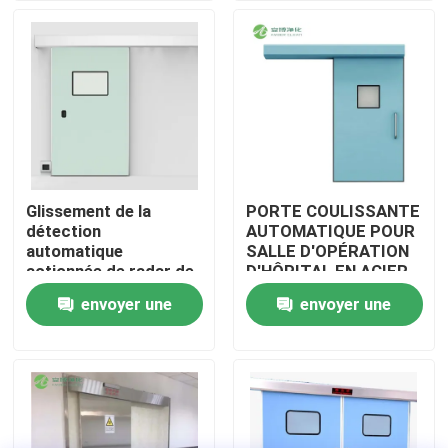
Visite d'usine
Contrôle de qualité
Contactez-nous
Glissement de la
PORTE COULISSANTE
détection
AUTOMATIQUE POUR
Nouvelles
automatique
SALLE D'OPÉRATION
actionnée de radar de
D'HÔPITAL EN ACIER
contrôle électrique de
INOXYDABLE AMBER
envoyer une
envoyer une
Cas
porte d'hôpital
demande
demande
Théâtre modulaire d'opération
Pièce propre modulaire