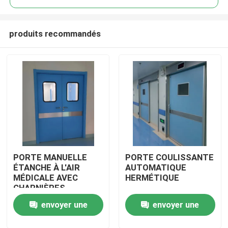
produits recommandés
PORTE MANUELLE
PORTE COULISSANTE
Maison
ÉTANCHE À L'AIR
AUTOMATIQUE
MÉDICALE AVEC
HERMÉTIQUE
CHARNIÈRES
Produits
envoyer une
envoyer une
Au sujet de nous
demande
demande