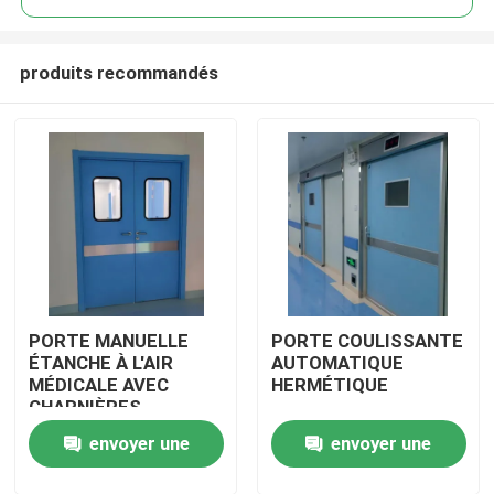
produits recommandés
PORTE MANUELLE
PORTE COULISSANTE
Maison
ÉTANCHE À L'AIR
AUTOMATIQUE
MÉDICALE AVEC
HERMÉTIQUE
CHARNIÈRES
Produits
envoyer une
envoyer une
Au sujet de nous
demande
demande