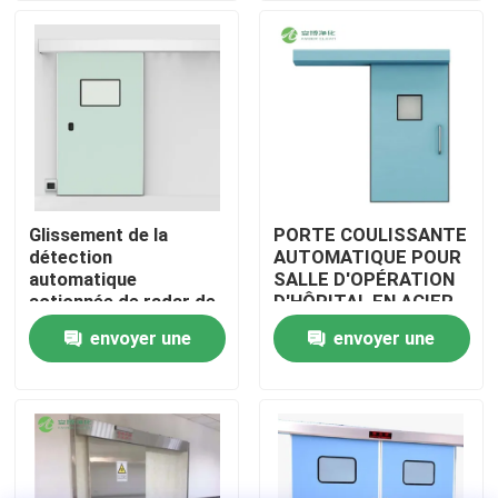
Visite d'usine
Contrôle de qualité
Contactez-nous
Glissement de la
PORTE COULISSANTE
détection
AUTOMATIQUE POUR
Nouvelles
automatique
SALLE D'OPÉRATION
actionnée de radar de
D'HÔPITAL EN ACIER
contrôle électrique de
INOXYDABLE AMBER
envoyer une
envoyer une
Cas
porte d'hôpital
demande
demande
Théâtre modulaire d'opération
Pièce propre modulaire