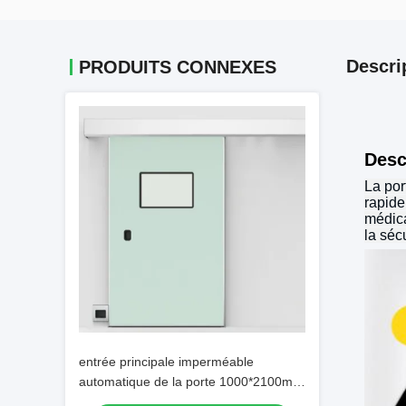
Descri
PRODUITS CONNEXES
Desc
La por
rapide
médica
la séc
entrée principale imperméable
automatique de la porte 1000*2100mm
d'hôpital d'acier inoxydable de 1.0mm