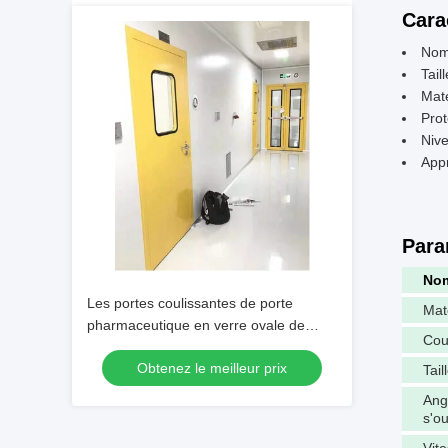
Cara
Nom 
Tai
Maté
Prot
Niv
Appr
Para
No
Les portes coulissantes de porte
Mat
pharmaceutique en verre ovale de
Cou
pièce propre ignifugent 1.5mm
Obtenez le meilleur prix
Tail
Ang
s'o