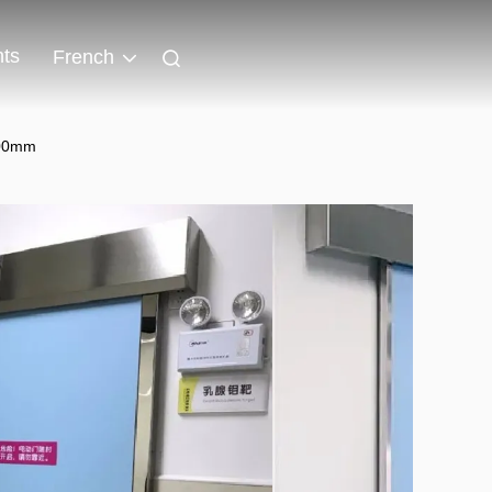
ts
French
100mm