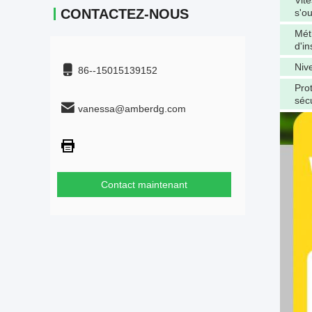
Vit
CONTACTEZ-NOUS
s'o
Mét
d'in
Niv
86--15015139152
Pro
sécu
vanessa@amberdg.com
Contact maintenant