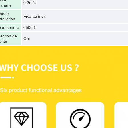
esse
0.2m/s
uvrante
hode
Fixé au mur
stallation
eau sonore
≤50dB
tection de
Oui
rité