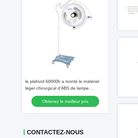
Vidéo
onnant de
le plafond 60000h a monté le matériel
Passage de la p
e 3.1m LED
léger chirurgical d'ABS de lampe
boîte adaptée au
bre
d'opération de 5000K LED
l'hôpital de labor
 prix
Obtenez le meilleur prix
Obtenez 
CONTACTEZ-NOUS