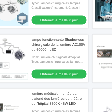
LED de 50Hz 60Hz LED
Type: Lampes chirurgicales, lampes
sans ombre
Classification d'instrument: Classe I
Obtenez le meilleur prix
lampe fonctionnante Shadowless
chirurgicale de la lumière AC100V
de 60000h LED
Nom: Lumière chirurgicale d'hôpital
Type: Lampes chirurgicales, lampes
sans ombre
Obtenez le meilleur prix
lumière médicale montée par
plafond des lumières de théâtre
de l'hôpital 3500K 48W LED
Type: Lampes chirurgicales, lampes