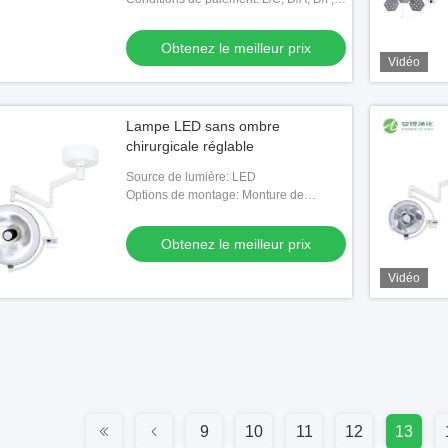
T/T, Western Union,
Obtenez le meilleur prix
Vidéo
Lampe LED sans ombre
chirurgicale réglable
Source de lumière: LED
Options de montage: Monture de
plafond
Obtenez le meilleur prix
Vidéo
9
10
11
12
13