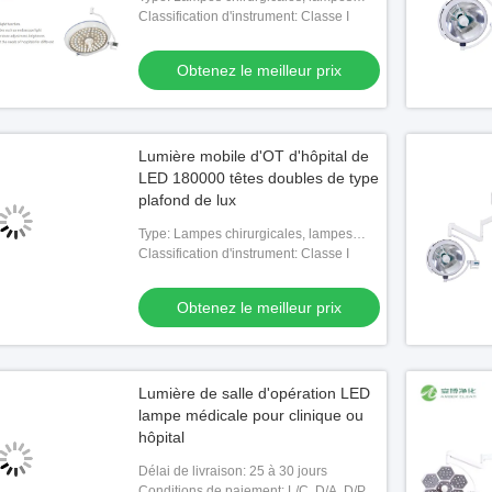
sans ombre
Classification d'instrument: Classe I
Obtenez le meilleur prix
Lumière mobile d'OT d'hôpital de
LED 180000 têtes doubles de type
plafond de lux
Type: Lampes chirurgicales, lampes
sans ombre
Classification d'instrument: Classe I
ièce SS201 propre par la
Suspension médicale de plafond pour
Systè
Obtenez le meilleur prix
x besoins du client pour
anesthésie
bloc 
atoire
en-un
le meilleur prix
Obtenez le meilleur prix
intég
Lumière de salle d'opération LED
lampe médicale pour clinique ou
hôpital
Délai de livraison: 25 à 30 jours
Conditions de paiement: L/C, D/A, D/P,