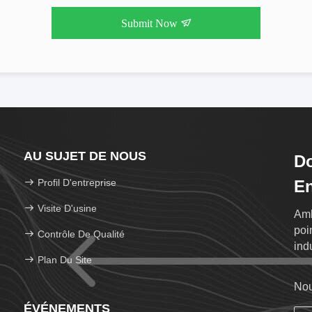
Submit Now
AU SUJET DE NOUS
Do
Profil D'entreprise
En
Visite D'usine
Amb
poi
Contrôle De Qualité
ind
Plan Du Site
Nou
ÉVÉNEMENTS