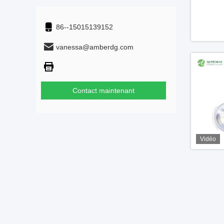
86--15015139152
vanessa@amberdg.com
Contact maintenant
Vidéo