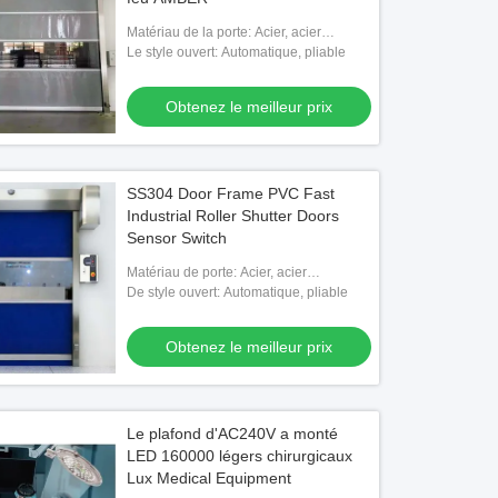
Matériau de la porte: Acier, acier
inoxydable, alliage d'aluminium
Le style ouvert: Automatique, pliable
Obtenez le meilleur prix
SS304 Door Frame PVC Fast
Industrial Roller Shutter Doors
Sensor Switch
Matériau de porte: Acier, acier
inoxydable, alliage d'aluminium
De style ouvert: Automatique, pliable
Obtenez le meilleur prix
Le plafond d'AC240V a monté
LED 160000 légers chirurgicaux
Lux Medical Equipment