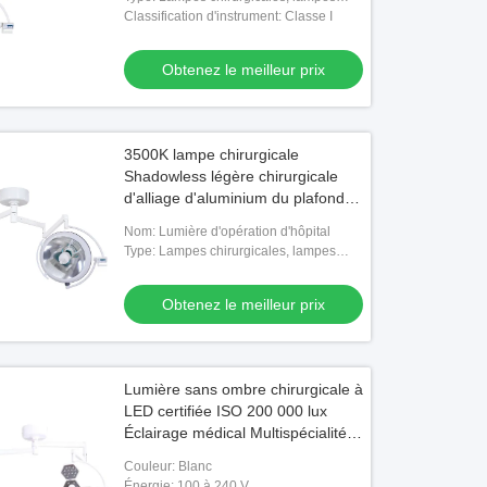
sans ombre
Classification d'instrument: Classe I
Obtenez le meilleur prix
3500K lampe chirurgicale
Shadowless légère chirurgicale
d'alliage d'aluminium du plafond
LED
Nom: Lumière d'opération d'hôpital
Vidéo
Type: Lampes chirurgicales, lampes
sans ombre
me de surveillance centralisée de
PORTE MANUELLE ÉTANCHE À L
Obtenez le meilleur prix
opératoire Solution de contrôle tout-
MÉDICALE AVEC CHARNIÈRES
 pour salle d'opération avec
Obtenez le meilleur prix
Obtenez le meilleur prix
ration de 6 systèmes
Lumière sans ombre chirurgicale à
LED certifiée ISO 200 000 lux
Éclairage médical Multispécialité
Ajustement de la température des
Couleur: Blanc
couleurs
Énergie: 100 à 240 V