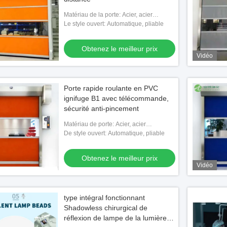
Matériau de la porte: Acier, acier
inoxydable, alliage d'aluminium
Le style ouvert: Automatique, pliable
Obtenez le meilleur prix
Vidéo
Porte rapide roulante en PVC
ignifuge B1 avec télécommande,
sécurité anti-pincement
Matériau de porte: Acier, acier
inoxydable, alliage d'aluminium
De style ouvert: Automatique, pliable
Obtenez le meilleur prix
Vidéo
type intégral fonctionnant
Shadowless chirurgical de
réflexion de lampe de la lumière