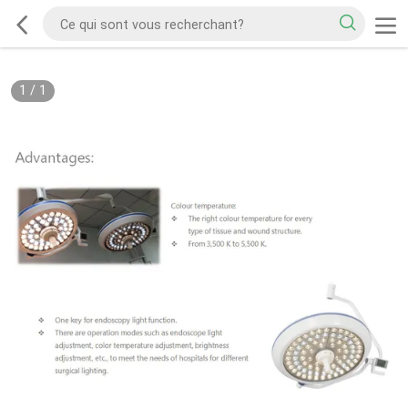
1
/
1