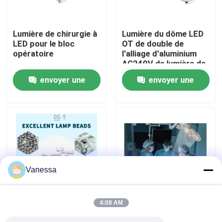
Visite d'usine
Lumière de chirurgie à
Lumière du dôme LED
LED pour le bloc
OT de double de
opératoire
l'alliage d'aluminium
Contrôle de qualité
AC240V de lumière de
théâtre de l'opération
envoyer une
envoyer une
LED700
Contactez-nous
demande
demande
Nouvelles
Cas
Vanessa
Théâtre modulaire d'opération
4:08 AM
type intégral
Le plafond d'AC240V a
Pièce propre modulaire
fonctionnant
monté LED 160000