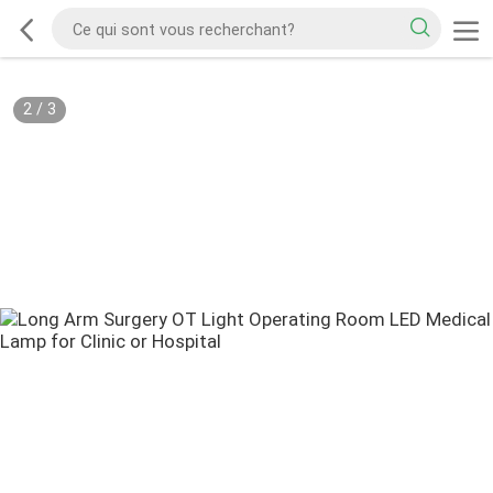
2
/
3