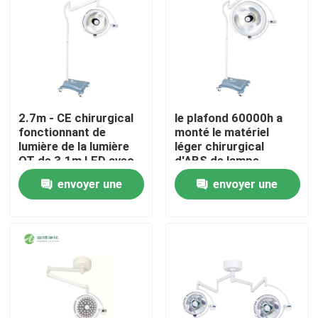
2.7m - CE chirurgical
le plafond 60000h a
fonctionnant de
monté le matériel
lumière de la lumière
léger chirurgical
OT de 3.1m LED avec
d'ABS de lampe
la compensation
d'opération de 5000K
envoyer une
envoyer une
d'ombre
LED
demande
demande
Maison
Produits
Au sujet de nous