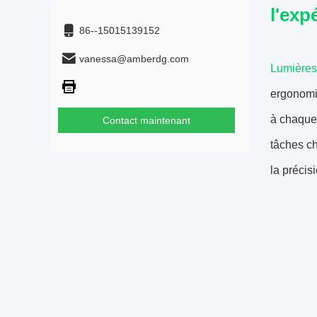
l'exp
86--15015139152
vanessa@amberdg.com
Lumières
ergonomiq
à chaque 
Contact maintenant
tâches ch
la précisi