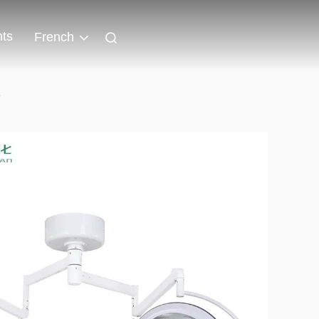
ts
French
e