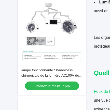
Lumiè
aussi en 
Les organ
protégean
lampe fonctionnante Shadowless
Quell
chirurgicale de la lumière AC100V de
60000h LED
Obtenez le meilleur prix
Feux de 
une vue c
exigences