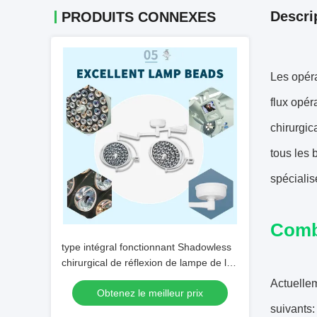
Descri
PRODUITS CONNEXES
Les opéra
flux opér
chirurgic
tous les 
spécialis
Combi
type intégral fonctionnant Shadowless
chirurgical de réflexion de lampe de la
lumière LED de 50Hz 60Hz LED
Actuellem
Obtenez le meilleur prix
suivants: