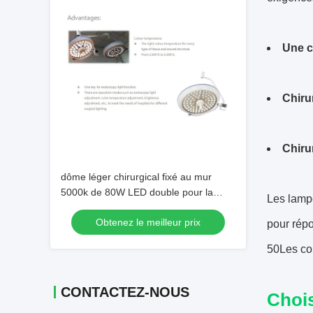
Une c
Chiru
Chiru
dôme léger chirurgical fixé au mur
5000k de 80W LED double pour la
Les lampe
salle d'opération
Obtenez le meilleur prix
pour rép
50Les coû
CONTACTEZ-NOUS
Chois