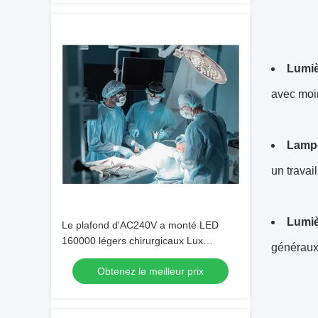
Lumiè
avec moin
Lampe
un travai
Lumiè
Le plafond d'AC240V a monté LED
160000 légers chirurgicaux Lux
généraux 
Medical Equipment
Obtenez le meilleur prix