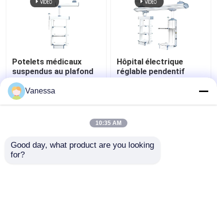
Potelets médicaux
Hôpital électrique
suspendus au plafond
réglable pendentif
AMBER à fonctions
médical Boom
intégrées et flexibles
chirurgical
Vanessa
meilleur prix
meilleur prix
10:35 AM
Contact
Contact
Good day, what product are you looking 
for?
Regardez plus
Aperçu
Au sujet de nous
Contactez-nous