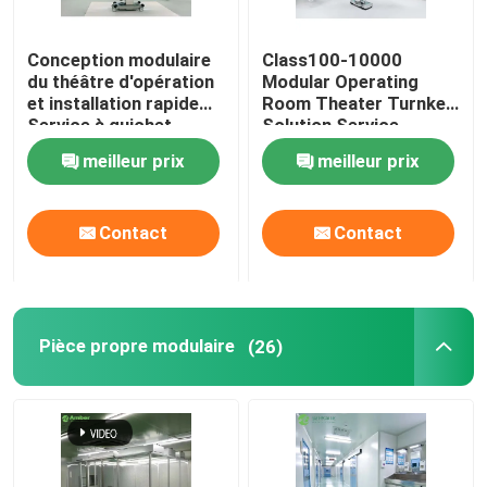
Panneaux "sandwich" de mur
Conception modulaire
Class100-10000
du théâtre d'opération
Modular Operating
et installation rapide
Room Theater Turnkey
douche d'air d'acier inoxydable
Service à guichet
Solution Service
unique
meilleur prix
meilleur prix
Boîte de passage d'acier inoxydable
Contact
Contact
Unité de filtre de ventilateur
Évier médical d'acier inoxydable
Pièce propre modulaire
(26)
Cabinet médical d'acier inoxydable
air manipulant l'unité