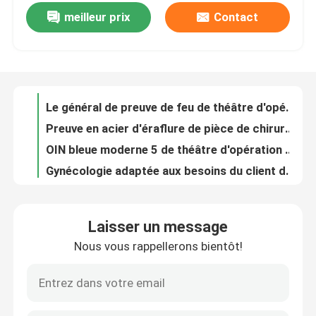
meilleur prix
Contact
Charge statique de pièce de théâtre d'hôpital d'acier inoxydable de théâtre d'opération de chirurgie de gynécologie anti
Le général de preuve de feu de théâtre d'opération d'anesthésie en métal a adapté aux besoins du client
Visite d'usine
Preuve en acier d'éraflure de pièce de chirurgie dentaire de PVC pour l'hôpital
OIN bleue moderne 5 de théâtre d'opération d'hôpital d'orthopédies
Contrôle de qualité
Gynécologie adaptée aux besoins du client de construction de théâtre d'opération d'hôpital avec des accessoires
Contrôle hybride de PLC de théâtre d'opération d'hôpital d'orthopédies de gynécologie
Contactez-nous
Classe multi dentaire de fonction d'acier inoxydable de salles de théâtre d'opération d'hôpital 100 - 100000
Salle d'opération générale anesthésique d'acier inoxydable de théâtre d'opération d'hôpital
Nouvelles
Les systèmes modulaires de Cleanroom de panneau "sandwich" faciles installent modulaire
Pièce propre modulaire d'hôpital d'OIN 6 SUS304 protégé de la poussière avec la porte coulissante
Cas
Laisser un message
Panneaux "sandwich" modulaires galvanisés de preuve de feu de pièce propre de feuille
Nous vous rappellerons bientôt!
L'hôpital a préfabriqué l'ingénierie SUS304 industrielle modulaire de pièce propre
Théâtre modulaire d'opération
OIN modulaire protégée de la poussière 1 de salle propre avec la boîte de passage de douche d'air
Panneau stratifié modulaire de pièce propre de pharmacie chimique de laboratoire
Pièce propre modulaire
portes coulissantes hermétiquementes scellé automatiques d'acier inoxydable de portes de pièce propre de 1.0mm