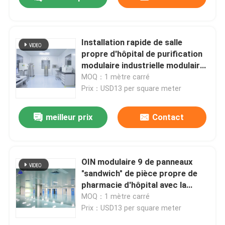
Installation rapide de salle
propre d'hôpital de purification
modulaire industrielle modulaire
d'OIN
MOQ：1 mètre carré
Prix：USD13 per square meter
meilleur prix
Contact
Maison
OIN modulaire 9 de panneaux
"sandwich" de pièce propre de
pharmacie d'hôpital avec la
Produits
porte coulissante
MOQ：1 mètre carré
Prix：USD13 per square meter
Au sujet de nous