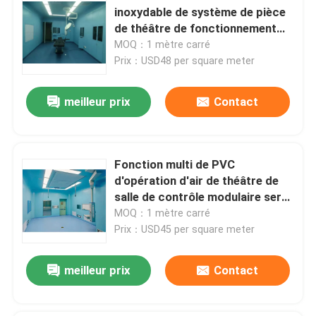
inoxydable de système de pièce
de théâtre de fonctionnement
rendent la classe 100 - 1000
MOQ：1 mètre carré
résistante
Prix：USD48 per square meter
meilleur prix
Contact
Fonction multi de PVC
d'opération d'air de théâtre de
salle de contrôle modulaire serré
de PLC
MOQ：1 mètre carré
Prix：USD45 per square meter
meilleur prix
Contact