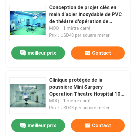
Conception de projet clés en
main d'acier inoxydable de PVC
de théâtre d'opération de
chirurgie d'hôpital d'ICU
MOQ：1 mètre carré
Prix：USD48 per square meter
meilleur prix
Contact
Clinique protégée de la
poussière Mini Surgery
Operation Theatre Hospital 100
- 200 mètres carrés
MOQ：1 mètre carré
Prix：USD48 per square meter
meilleur prix
Contact