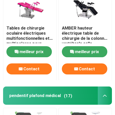
Tables de chirurgie
AMBER hauteur
oculaire électriques
électrique table de
multifonctionnelles et
chirurgie de la colonne
multicolores pour
vertébrale salle
hôpitaux
d'opération à
meilleur prix
meilleur prix
commande à distance
Contact
Contact
pendentif plafond médical
(17)