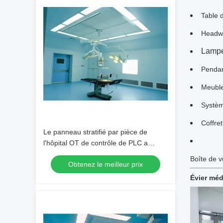
Table 
Headwa
Lampe
Pendan
Meuble
Systèm
Coffre
Le panneau stratifié par pièce de
l'hôpital OT de contrôle de PLC a
rapidement installé
Boîte de 
Obtenez le meilleur prix
Évier méd