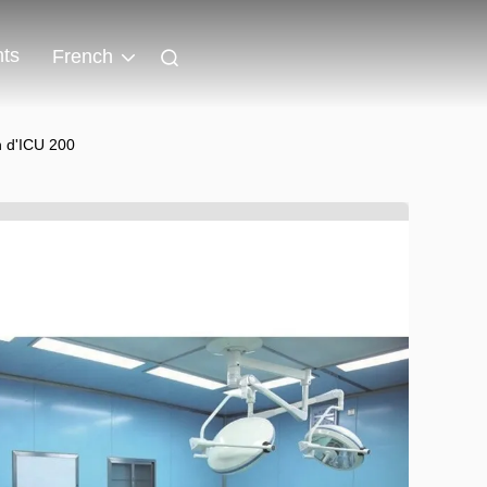
ts
French
n d'ICU 200