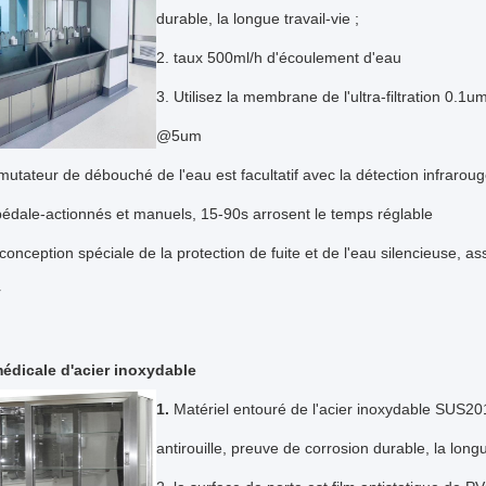
durable, la longue travail-vie ;
2. taux 500ml/h d'écoulement d'eau
3. Utilisez la membrane de l'ultra-filtration 0.1um 
@5um
utateur de débouché de l'eau est facultatif avec la détection infrarou
pédale-actionnés et manuels, 15-90s arrosent le temps réglable
 conception spéciale de la protection de fuite et de l'eau silencieuse, as
r
édicale d'acier inoxydable
1.
Matériel entouré de l'acier inoxydable SUS2
antirouille, preuve de corrosion durable, la longue