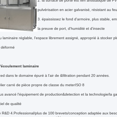
2. la surface de porte est film antistatique de P
pulvérisation en acier galvanisé, résistant au fe
3. épaississez le fond d'armoire, plus stable, e
la preuve de port, d'humidité et d'insecte
 laminaire réglable, l'espace librement assigné, approprié à stocker plu
t déformé
'écoulement laminaire
zed dans le domaine épuré à l'air de &filtration pendant 20 années.
lier carré de pièce propre de classe du meterISO 8
us avancé l'équipement de production&detection et la technologie/la gar
iel de qualité
e R&D 4.Professional/plus de 100 brevets/conception adaptée aux besoi