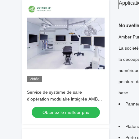
Applicat
Nouvelle
Amber Puri
La société
la découp
numérique 
Vidéo
peinture d
Service de système de salle
.
base
d'opération modulaire intégrée AMBER
Panne
One-Stop
Obtenez le meilleur prix
Plafond
Porte 