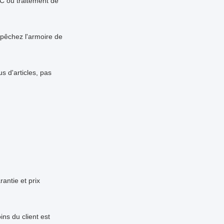
VC ou traitement de
u
mpêchez l'armoire de
s d'articles, pas
antie et prix
ns du client est