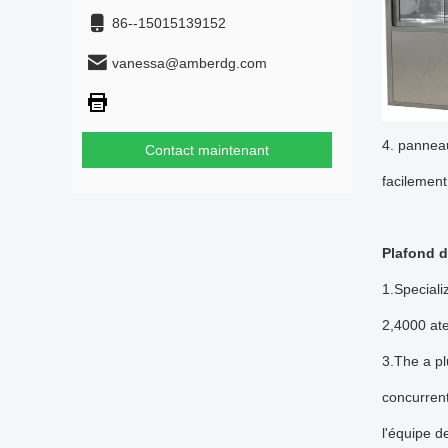
86--15015139152
vanessa@amberdg.com
4. panneau
Contact maintenant
facilemen
Plafond d
1.Speciali
2,4000 ate
3.The a pl
concurrent
l'équipe d