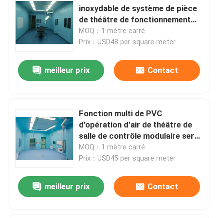
inoxydable de système de pièce
de théâtre de fonctionnement
rendent la classe 100 - 1000
MOQ：1 mètre carré
résistante
Prix：USD48 per square meter
meilleur prix
Contact
Fonction multi de PVC
d'opération d'air de théâtre de
salle de contrôle modulaire serré
de PLC
MOQ：1 mètre carré
Prix：USD45 per square meter
meilleur prix
Contact