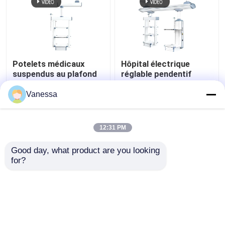
Potelets médicaux
Hôpital électrique
suspendus au plafond
réglable pendentif
AMBER à fonctions
médical Boom
intégrées et flexibles
chirurgical
Vanessa
meilleur prix
meilleur prix
12:31 PM
Contact
Contact
Good day, what product are you looking 
for?
Regardez plus
Aperçu
Au sujet de nous
Contactez-nous