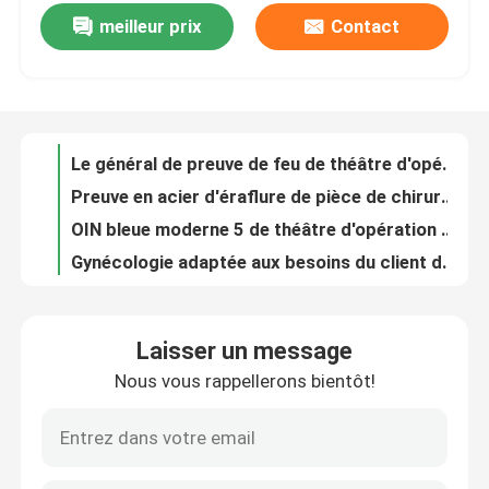
meilleur prix
Contact
Charge statique de pièce de théâtre d'hôpital d'acier inoxydable de théâtre d'opération de chirurgie de gynécologie anti
Le général de preuve de feu de théâtre d'opération d'anesthésie en métal a adapté aux besoins du client
Visite d'usine
Preuve en acier d'éraflure de pièce de chirurgie dentaire de PVC pour l'hôpital
OIN bleue moderne 5 de théâtre d'opération d'hôpital d'orthopédies
Contrôle de qualité
Gynécologie adaptée aux besoins du client de construction de théâtre d'opération d'hôpital avec des accessoires
Contrôle hybride de PLC de théâtre d'opération d'hôpital d'orthopédies de gynécologie
Contactez-nous
Classe multi dentaire de fonction d'acier inoxydable de salles de théâtre d'opération d'hôpital 100 - 100000
Salle d'opération générale anesthésique d'acier inoxydable de théâtre d'opération d'hôpital
Nouvelles
Les systèmes modulaires de Cleanroom de panneau "sandwich" faciles installent modulaire
Pièce propre modulaire d'hôpital d'OIN 6 SUS304 protégé de la poussière avec la porte coulissante
Cas
Laisser un message
Panneaux "sandwich" modulaires galvanisés de preuve de feu de pièce propre de feuille
Nous vous rappellerons bientôt!
L'hôpital a préfabriqué l'ingénierie SUS304 industrielle modulaire de pièce propre
Théâtre modulaire d'opération
OIN modulaire protégée de la poussière 1 de salle propre avec la boîte de passage de douche d'air
Panneau stratifié modulaire de pièce propre de pharmacie chimique de laboratoire
Pièce propre modulaire
portes coulissantes hermétiquementes scellé automatiques d'acier inoxydable de portes de pièce propre de 1.0mm