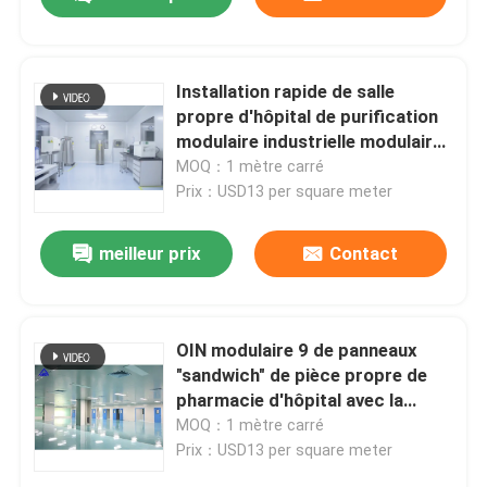
Installation rapide de salle
propre d'hôpital de purification
modulaire industrielle modulaire
d'OIN
MOQ：1 mètre carré
Prix：USD13 per square meter
meilleur prix
Contact
Maison
OIN modulaire 9 de panneaux
"sandwich" de pièce propre de
pharmacie d'hôpital avec la
Produits
porte coulissante
MOQ：1 mètre carré
Prix：USD13 per square meter
Au sujet de nous