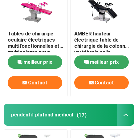
Tables de chirurgie
AMBER hauteur
oculaire électriques
électrique table de
multifonctionnelles et
chirurgie de la colonne
multicolores pour
vertébrale salle
hôpitaux
d'opération à
meilleur prix
meilleur prix
commande à distance
Contact
Contact
pendentif plafond médical
(17)