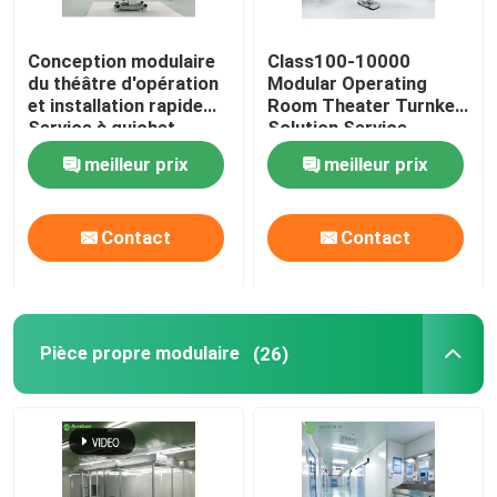
Panneaux "sandwich" de mur
Conception modulaire
Class100-10000
du théâtre d'opération
Modular Operating
et installation rapide
Room Theater Turnkey
douche d'air d'acier inoxydable
Service à guichet
Solution Service
unique
meilleur prix
meilleur prix
Boîte de passage d'acier inoxydable
Contact
Contact
Unité de filtre de ventilateur
Évier médical d'acier inoxydable
Pièce propre modulaire
(26)
Cabinet médical d'acier inoxydable
air manipulant l'unité