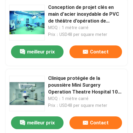
Conception de projet clés en
main d'acier inoxydable de PVC
de théâtre d'opération de
chirurgie d'hôpital d'ICU
MOQ：1 mètre carré
Prix：USD48 per square meter
meilleur prix
Contact
Clinique protégée de la
poussière Mini Surgery
Operation Theatre Hospital 100
- 200 mètres carrés
MOQ：1 mètre carré
Prix：USD48 per square meter
meilleur prix
Contact