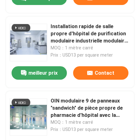
Installation rapide de salle
propre d'hôpital de purification
modulaire industrielle modulaire
d'OIN
MOQ：1 mètre carré
Prix：USD13 per square meter
meilleur prix
Contact
Maison
OIN modulaire 9 de panneaux
"sandwich" de pièce propre de
pharmacie d'hôpital avec la
Produits
porte coulissante
MOQ：1 mètre carré
Prix：USD13 per square meter
Au sujet de nous