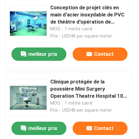
Conception de projet clés en
main d'acier inoxydable de PVC
de théâtre d'opération de
chirurgie d'hôpital d'ICU
MOQ：1 mètre carré
Prix：USD48 per square meter
meilleur prix
Contact
Clinique protégée de la
poussière Mini Surgery
Operation Theatre Hospital 100
- 200 mètres carrés
MOQ：1 mètre carré
Prix：USD48 per square meter
meilleur prix
Contact