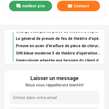
meilleur prix
Contact
Charge statique de pièce de théâtre d'hôpital d'acier inoxydable de théâtre d'opération de chirurgie de gynécologie anti
Le général de preuve de feu de théâtre d'opération d'anesthésie en métal a adapté aux besoins du client
Visite d'usine
Preuve en acier d'éraflure de pièce de chirurgie dentaire de PVC pour l'hôpital
OIN bleue moderne 5 de théâtre d'opération d'hôpital d'orthopédies
Contrôle de qualité
Gynécologie adaptée aux besoins du client de construction de théâtre d'opération d'hôpital avec des accessoires
Contrôle hybride de PLC de théâtre d'opération d'hôpital d'orthopédies de gynécologie
Contactez-nous
Classe multi dentaire de fonction d'acier inoxydable de salles de théâtre d'opération d'hôpital 100 - 100000
Salle d'opération générale anesthésique d'acier inoxydable de théâtre d'opération d'hôpital
Nouvelles
Les systèmes modulaires de Cleanroom de panneau "sandwich" faciles installent modulaire
Pièce propre modulaire d'hôpital d'OIN 6 SUS304 protégé de la poussière avec la porte coulissante
Cas
Laisser un message
Panneaux "sandwich" modulaires galvanisés de preuve de feu de pièce propre de feuille
Nous vous rappellerons bientôt!
L'hôpital a préfabriqué l'ingénierie SUS304 industrielle modulaire de pièce propre
Théâtre modulaire d'opération
OIN modulaire protégée de la poussière 1 de salle propre avec la boîte de passage de douche d'air
Panneau stratifié modulaire de pièce propre de pharmacie chimique de laboratoire
Pièce propre modulaire
portes coulissantes hermétiquementes scellé automatiques d'acier inoxydable de portes de pièce propre de 1.0mm