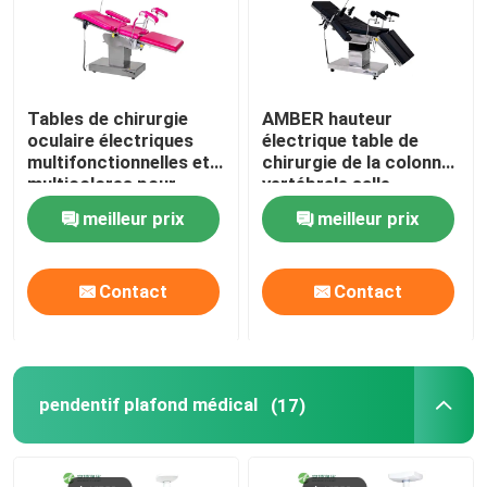
Tables de chirurgie
AMBER hauteur
oculaire électriques
électrique table de
multifonctionnelles et
chirurgie de la colonne
multicolores pour
vertébrale salle
hôpitaux
d'opération à
meilleur prix
meilleur prix
commande à distance
Contact
Contact
pendentif plafond médical
(17)