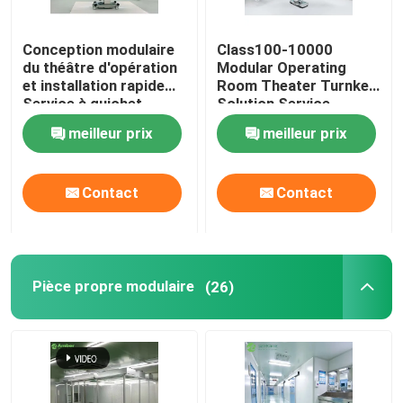
Panneaux "sandwich" de mur
Conception modulaire
Class100-10000
du théâtre d'opération
Modular Operating
et installation rapide
Room Theater Turnkey
douche d'air d'acier inoxydable
Service à guichet
Solution Service
unique
meilleur prix
meilleur prix
Boîte de passage d'acier inoxydable
Contact
Contact
Unité de filtre de ventilateur
Évier médical d'acier inoxydable
Pièce propre modulaire
(26)
Cabinet médical d'acier inoxydable
air manipulant l'unité