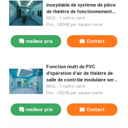
inoxydable de système de pièce
de théâtre de fonctionnement
rendent la classe 100 - 1000
MOQ：1 mètre carré
résistante
Prix：USD48 per square meter
meilleur prix
Contact
Fonction multi de PVC
d'opération d'air de théâtre de
salle de contrôle modulaire serré
de PLC
MOQ：1 mètre carré
Prix：USD45 per square meter
meilleur prix
Contact