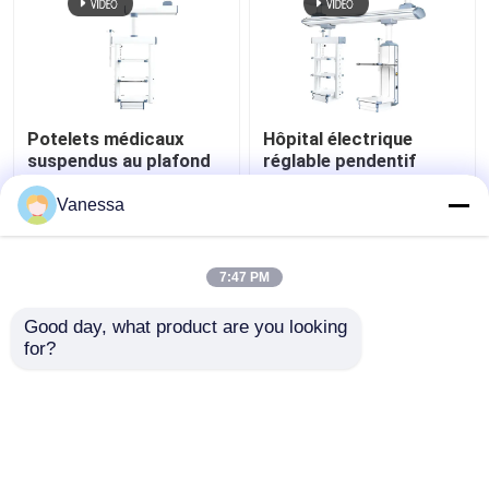
Potelets médicaux
Hôpital électrique
suspendus au plafond
réglable pendentif
AMBER à fonctions
médical Boom
intégrées et flexibles
chirurgical
Vanessa
meilleur prix
meilleur prix
7:47 PM
Contact
Contact
Good day, what product are you looking 
for?
Regardez plus
Aperçu
Au sujet de nous
Contactez-nous