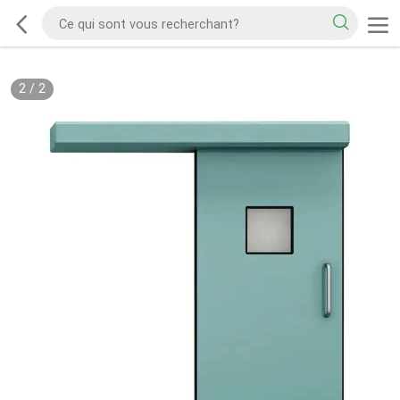
2
/
2