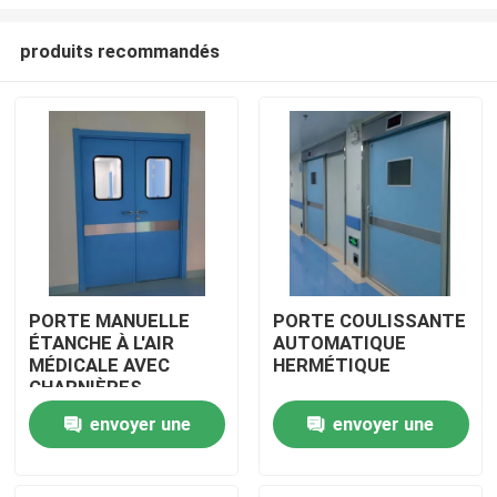
produits recommandés
PORTE MANUELLE
PORTE COULISSANTE
ÉTANCHE À L'AIR
AUTOMATIQUE
Maison
MÉDICALE AVEC
HERMÉTIQUE
CHARNIÈRES
Produits
envoyer une
envoyer une
demande
demande
Au sujet de nous