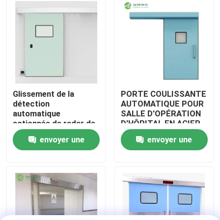
Visite d'usine
Contrôle de qualité
Contactez-nous
Glissement de la
PORTE COULISSANTE
détection
AUTOMATIQUE POUR
automatique
SALLE D'OPÉRATION
Nouvelles
actionnée de radar de
D'HÔPITAL EN ACIER
contrôle électrique de
INOXYDABLE AMBER
envoyer une
envoyer une
porte d'hôpital
Cas
demande
demande
Théâtre modulaire d'opération
Pièce propre modulaire