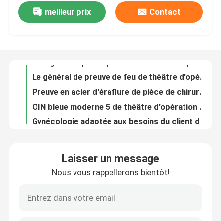
meilleur prix
Contact
Charge statique de pièce de théâtre d'hôpital d'acier inoxydable de théâtre d'opération de chirurgie de gynécologie anti
Le général de preuve de feu de théâtre d'opération d'anesthésie en métal a adapté aux besoins du client
Visite d'usine
Preuve en acier d'éraflure de pièce de chirurgie dentaire de PVC pour l'hôpital
OIN bleue moderne 5 de théâtre d'opération d'hôpital d'orthopédies
Contrôle de qualité
Gynécologie adaptée aux besoins du client de construction de théâtre d'opération d'hôpital avec des accessoires
Contrôle hybride de PLC de théâtre d'opération d'hôpital d'orthopédies de gynécologie
Contactez-nous
Classe multi dentaire de fonction d'acier inoxydable de salles de théâtre d'opération d'hôpital 100 - 100000
Salle d'opération générale anesthésique d'acier inoxydable de théâtre d'opération d'hôpital
Nouvelles
Les systèmes modulaires de Cleanroom de panneau "sandwich" faciles installent modulaire
Pièce propre modulaire d'hôpital d'OIN 6 SUS304 protégé de la poussière avec la porte coulissante
Cas
Laisser un message
Panneaux "sandwich" modulaires galvanisés de preuve de feu de pièce propre de feuille
Nous vous rappellerons bientôt!
L'hôpital a préfabriqué l'ingénierie SUS304 industrielle modulaire de pièce propre
Théâtre modulaire d'opération
OIN modulaire protégée de la poussière 1 de salle propre avec la boîte de passage de douche d'air
Panneau stratifié modulaire de pièce propre de pharmacie chimique de laboratoire
Pièce propre modulaire
portes coulissantes hermétiquementes scellé automatiques d'acier inoxydable de portes de pièce propre de 1.0mm