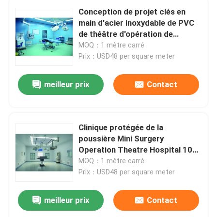
Conception de projet clés en
main d'acier inoxydable de PVC
de théâtre d'opération de
chirurgie d'hôpital d'ICU
MOQ：1 mètre carré
Prix：USD48 per square meter
meilleur prix
Contact
Clinique protégée de la
poussière Mini Surgery
Operation Theatre Hospital 100
- 200 mètres carrés
MOQ：1 mètre carré
Prix：USD48 per square meter
meilleur prix
Contact