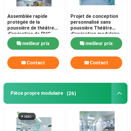
Panneaux "sandwich" de mur
Assemblée rapide
Projet de conception
protégée de la
personnalisé sans
poussière de théâtre
poussière Théâtre
douche d'air d'acier inoxydable
d'opération de PVC
d'opération modulaire
Digital avec la porte
meilleur prix
meilleur prix
coulissante
Boîte de passage d'acier inoxydable
automatique
Contact
Contact
Unité de filtre de ventilateur
Évier médical d'acier inoxydable
Pièce propre modulaire
(26)
Cabinet médical d'acier inoxydable
air manipulant l'unité