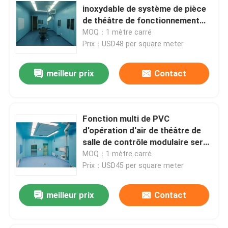
inoxydable de système de pièce
de théâtre de fonctionnement
rendent la classe 100 - 1000
MOQ：1 mètre carré
résistante
Prix：USD48 per square meter
meilleur prix
Contact
Fonction multi de PVC
d'opération d'air de théâtre de
salle de contrôle modulaire serré
de PLC
MOQ：1 mètre carré
Prix：USD45 per square meter
meilleur prix
Contact