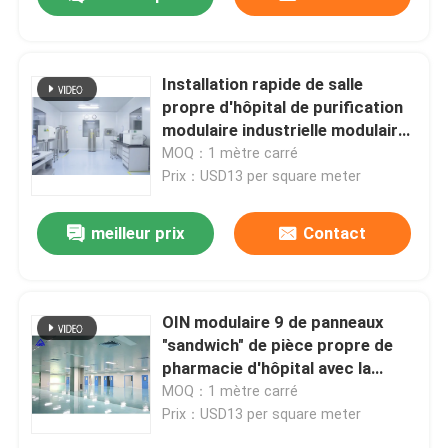
Installation rapide de salle
propre d'hôpital de purification
modulaire industrielle modulaire
d'OIN
MOQ：1 mètre carré
Prix：USD13 per square meter
meilleur prix
Contact
Maison
OIN modulaire 9 de panneaux
"sandwich" de pièce propre de
pharmacie d'hôpital avec la
Produits
porte coulissante
MOQ：1 mètre carré
Prix：USD13 per square meter
Au sujet de nous