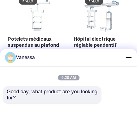
Potelets médicaux
Hôpital électrique
suspendus au plafond
réglable pendentif
AMBER à fonctions
médical Boom
intégrées et flexibles
chirurgical
Vanessa
meilleur prix
meilleur prix
9:28 AM
Contact
Contact
Good day, what product are you looking 
for?
Regardez plus
Aperçu
Au sujet de nous
Contactez-nous