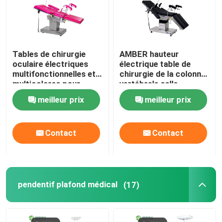
Tables de chirurgie
AMBER hauteur
oculaire électriques
électrique table de
multifonctionnelles et
chirurgie de la colonne
multicolores pour
vertébrale salle
hôpitaux
d'opération à
meilleur prix
meilleur prix
commande à distance
Contact
Contact
pendentif plafond médical
(17)