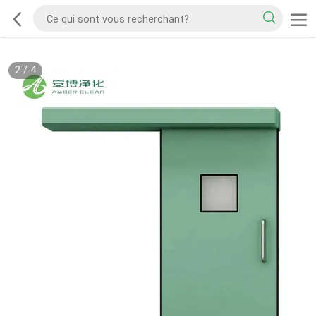
2
/
4