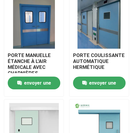
PORTE MANUELLE
PORTE COULISSANTE
ÉTANCHE À L'AIR
AUTOMATIQUE
MÉDICALE AVEC
HERMÉTIQUE
CHARNIÈRES
envoyer une
envoyer une
Maison
demande
demande
Produits
Au sujet de nous