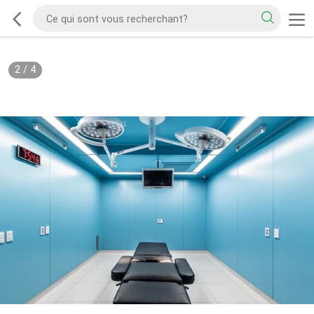
2
/
4