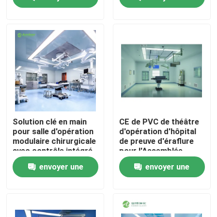
pour salle d'opération
avec intégration de 6
demande
demande
systèmes
Visite d'usine
Contrôle de qualité
Contactez-nous
Nouvelles
Solution clé en main
CE de PVC de théâtre
pour salle d'opération
d'opération d'hôpital
modulaire chirurgicale
de preuve d'éraflure
Cas
avec contrôle intégré
pour l'Assemblée
par automate
rapide d'hôpital
envoyer une
envoyer une
Théâtre modulaire d'opération
demande
demande
Pièce propre modulaire