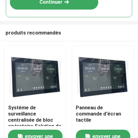
Continuer
produits recommandés
Maison
Système de
Panneau de
surveillance
commande d'écran
Produits
centralisée de bloc
tactile
opératoire Solution de
contrôle tout-en-un
envoyer une
envoyer une
Au sujet de nous