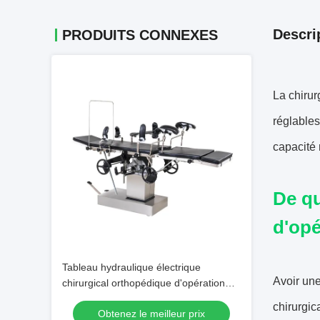
Descri
PRODUITS CONNEXES
La chirur
réglables
capacité 
De qu
d'opé
Tableau hydraulique électrique
Avoir une
chirurgical orthopédique d'opération
d'acier inoxydable de Tableau de rayon
chirurgic
Obtenez le meilleur prix
X