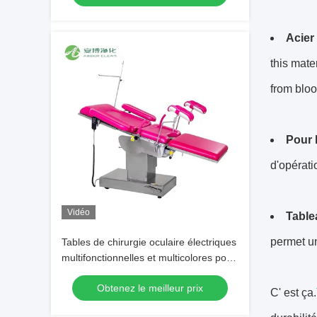
Acier
this mate
from bloo
Pour 
d'opérati
Vidéo
Table
permet un
Tables de chirurgie oculaire électriques
multifonctionnelles et multicolores pour
hôpitaux
Obtenez le meilleur prix
C' est ça.