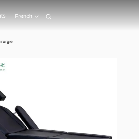
ts
French
irurgie