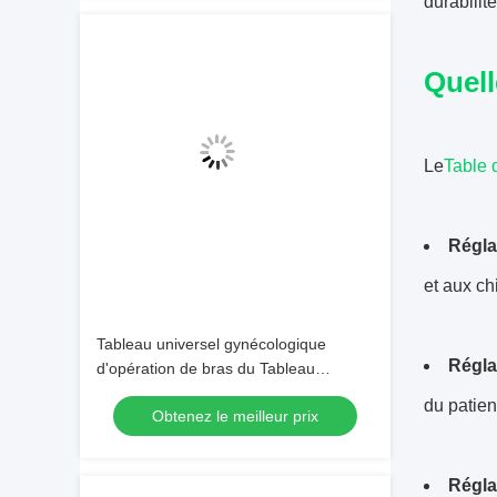
durabilit
Quell
Le
Table 
Régla
et aux ch
Tableau universel gynécologique
Régla
d'opération de bras du Tableau
d'opération chirurgicale SUS304 C
du patien
Obtenez le meilleur prix
Régla