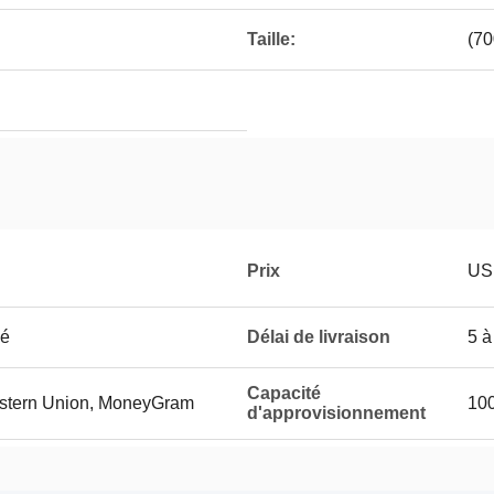
Taille:
(70
Prix
US
ué
Délai de livraison
5 à
Capacité
Western Union, MoneyGram
100
d'approvisionnement