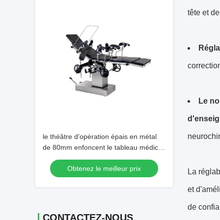
tête et d
Régla
correctio
Le no
d'enseig
neurochir
le théâtre d'opération épais en métal
de 80mm enfoncent le tableau médical
210*55cm de fonctionnement
Obtenez le meilleur prix
La réglab
et d'améli
de confia
CONTACTEZ-NOUS