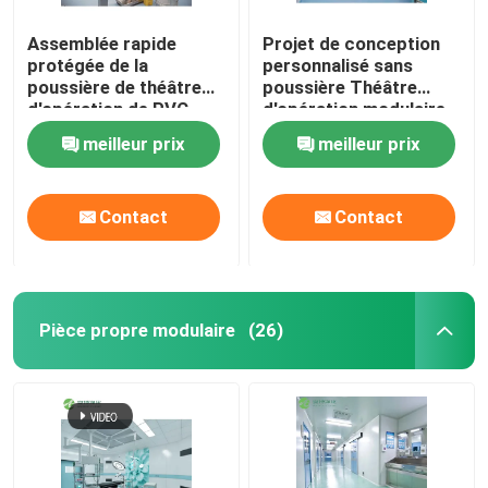
Assemblée rapide
Projet de conception
protégée de la
personnalisé sans
poussière de théâtre
poussière Théâtre
d'opération de PVC
d'opération modulaire
Digital avec la porte
meilleur prix
meilleur prix
coulissante
automatique
Contact
Contact
Pièce propre modulaire
(26)