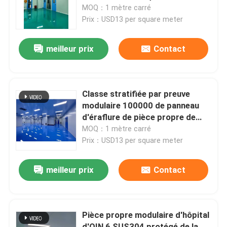
MOQ：1 mètre carré
Prix：USD13 per square meter
Visite d'usine
meilleur prix
Contact
Contrôle de qualité
Contactez-nous
Classe stratifiée par preuve
modulaire 100000 de panneau
d'éraflure de pièce propre de
Nouvelles
Pharma
MOQ：1 mètre carré
Prix：USD13 per square meter
Cas
meilleur prix
Contact
Théâtre modulaire d'opération
Pièce propre modulaire d'hôpital
Pièce propre modulaire
d'OIN 6 SUS304 protégé de la