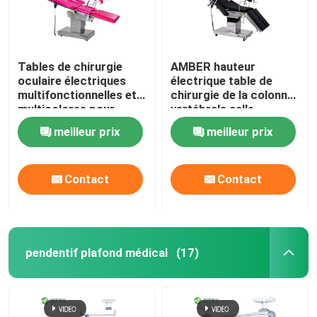
Tables de chirurgie
AMBER hauteur
oculaire électriques
électrique table de
multifonctionnelles et
chirurgie de la colonne
multicolores pour
vertébrale salle
hôpitaux
d'opération à
meilleur prix
meilleur prix
commande à distance
Contact
Contact
pendentif plafond médical
(17)