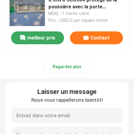
poussière avec la porte
coulissante
MOQ：1 mètre carré
Porte automatique d'hôpital
Prix：USD13 per square meter
table d'opération chirurgicale
meilleur prix
Contact
pendentif plafond médical
Regardez plus
Lumière chirurgicale de LED
Laisser un message
Théâtre d'opération de chirurgie
Nous vous rappellerons bientôt!
Bloc opératoire de l'hôpital
Porte pharmaceutique de pièce propre