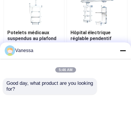
Potelets médicaux
Hôpital électrique
suspendus au plafond
réglable pendentif
AMBER à fonctions
médical Boom
intégrées et flexibles
chirurgical
Vanessa
meilleur prix
meilleur prix
5:46 AM
Contact
Contact
Good day, what product are you looking 
for?
Regardez plus
Aperçu
Au sujet de nous
Contactez-nous
Desktop Site