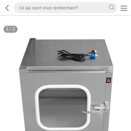
2
/
2