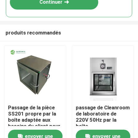
Continuer
produits recommandés
Maison
Passage de la pièce
passage de Cleanroom
SS201 propre par la
de laboratoire de
Produits
boîte adaptée aux
220V 50Hz par la
besoins du client pour
boîte
l'hôpital de laboratoire
660*500*580mm
envoyer une
envoyer une
Au sujet de nous