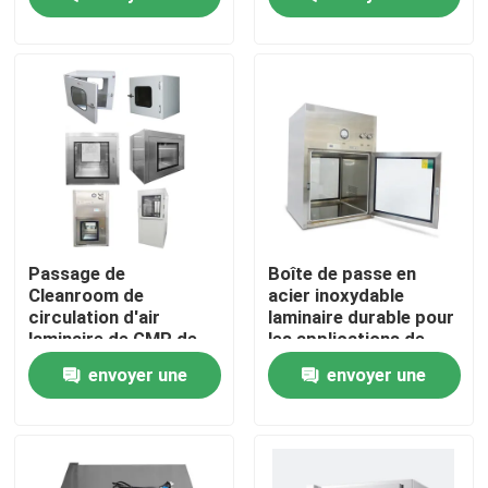
laminaires
demande
demande
Visite d'usine
Contrôle de qualité
Contactez-nous
Nouvelles
Passage de
Boîte de passe en
Cleanroom de
acier inoxydable
circulation d'air
laminaire durable pour
Cas
laminaire de GMP de
les applications de
boîte de passage de
salle blanche
envoyer une
envoyer une
l'acier inoxydable
SUS201 par la boîte
Théâtre modulaire d'opération
demande
demande
Pièce propre modulaire