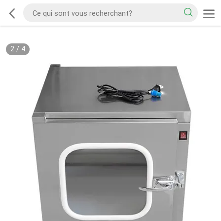
2
/
4