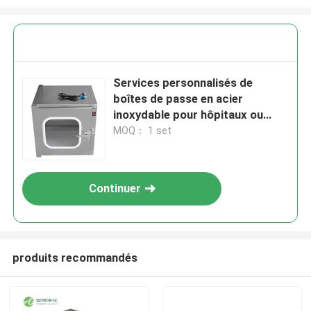
Services personnalisés de
boîtes de passe en acier
inoxydable pour hôpitaux ou
laboratoires
MOQ： 1 set
Continuer
produits recommandés