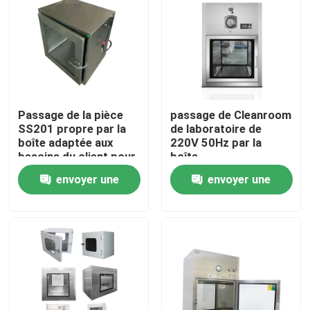
Passage de la pièce
passage de Cleanroom
SS201 propre par la
de laboratoire de
boîte adaptée aux
220V 50Hz par la
besoins du client pour
boîte
l'hôpital de laboratoire
660*500*580mm
envoyer une
envoyer une
laminaires
demande
demande
Maison
Produits
Au sujet de nous