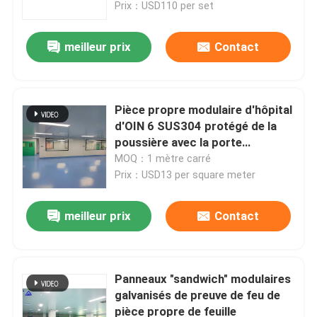
Prix：USD110 per set
meilleur prix
Contact
Pièce propre modulaire d'hôpital
d'OIN 6 SUS304 protégé de la
poussière avec la porte
coulissante
MOQ：1 mètre carré
Prix：USD13 per square meter
meilleur prix
Contact
Maison
Produits
Panneaux "sandwich" modulaires
galvanisés de preuve de feu de
pièce propre de feuille
Au sujet de nous