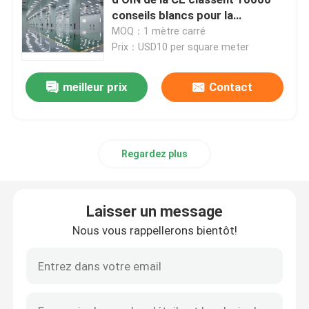
conseils blancs pour la
production de purification
MOQ：1 mètre carré
Porte automatique d'hôpital
Prix：USD10 per square meter
table d'opération chirurgicale
meilleur prix
Contact
pendentif plafond médical
Regardez plus
Lumière chirurgicale de LED
Laisser un message
Théâtre d'opération de chirurgie
Nous vous rappellerons bientôt!
Bloc opératoire de l'hôpital
Porte pharmaceutique de pièce propre