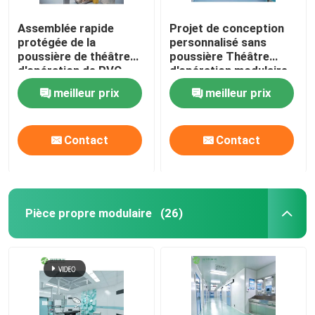
Assemblée rapide
Projet de conception
protégée de la
personnalisé sans
poussière de théâtre
poussière Théâtre
d'opération de PVC
d'opération modulaire
Digital avec la porte
meilleur prix
meilleur prix
coulissante
automatique
Contact
Contact
Pièce propre modulaire
(26)