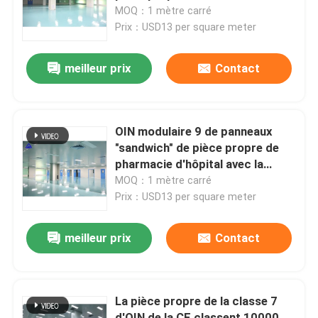
MOQ：1 mètre carré
Prix：USD13 per square meter
Visite d'usine
meilleur prix
Contact
Contrôle de qualité
Contactez-nous
OIN modulaire 9 de panneaux
"sandwich" de pièce propre de
pharmacie d'hôpital avec la
Nouvelles
porte coulissante
MOQ：1 mètre carré
Prix：USD13 per square meter
Cas
meilleur prix
Contact
Théâtre modulaire d'opération
La pièce propre de la classe 7
Pièce propre modulaire
d'OIN de la CE classent 10000