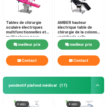
Tables de chirurgie
AMBER hauteur
oculaire électriques
électrique table de
multifonctionnelles et
chirurgie de la colonne
multicolores pour
vertébrale salle
hôpitaux
d'opération à
meilleur prix
meilleur prix
commande à distance
Contact
Contact
pendentif plafond médical
(17)