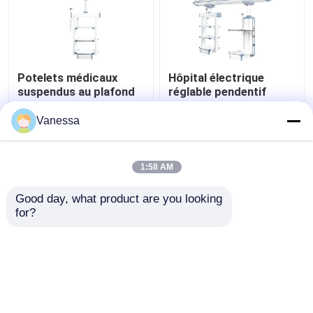
Potelets médicaux
Hôpital électrique
suspendus au plafond
réglable pendentif
AMBER à fonctions
médical Boom
intégrées et flexibles
chirurgical
Vanessa
meilleur prix
meilleur prix
1:58 AM
Contact
Contact
Good day, what product are you looking 
for?
Regardez plus
Aperçu
Au sujet de nous
Contactez-nous
Desktop Site