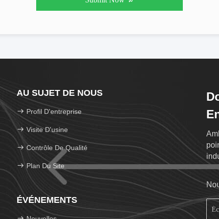
AU SUJET DE NOUS
Do
Profil D'entreprise
En
Visite D'usine
Amb
poi
Contrôle De Qualité
ind
Plan Du Site
Nou
ÉVÉNEMENTS
Nouvelles