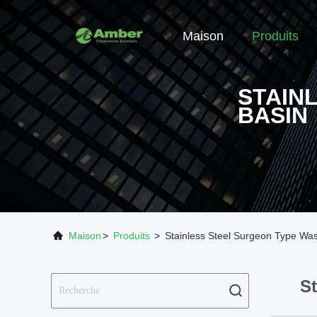
Maison
Produits
STAIN
BASIN
Maison
>
Produits
>
Stainless Steel Surgeon Type Wa
S