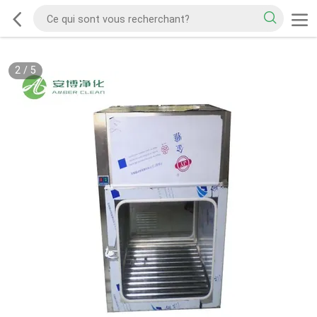
2
/
5