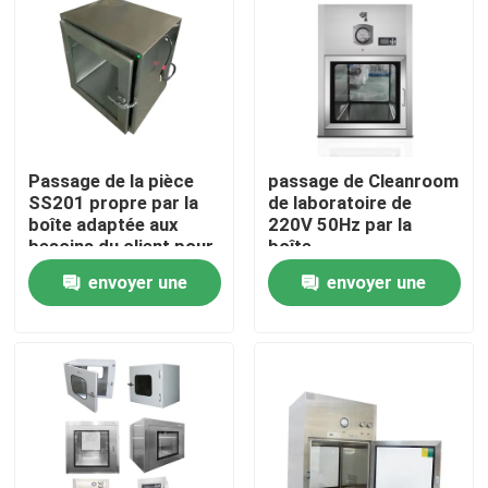
Passage de la pièce
passage de Cleanroom
SS201 propre par la
de laboratoire de
boîte adaptée aux
220V 50Hz par la
besoins du client pour
boîte
l'hôpital de laboratoire
660*500*580mm
envoyer une
envoyer une
laminaires
demande
demande
Maison
Produits
Au sujet de nous