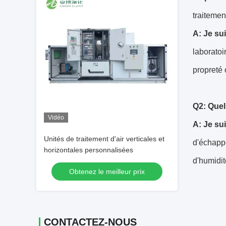
traitemen
A: Je su
laboratoi
propreté 
Q2: Quell
Vidéo
A: Je su
Unités de traitement d'air verticales et
d'échappe
horizontales personnalisées
d'humidit
Obtenez le meilleur prix
CONTACTEZ-NOUS