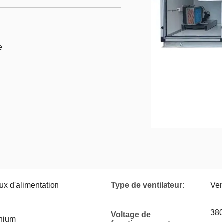
e
aux d'alimentation
Type de ventilateur:
Ven
380
Voltage de
inium