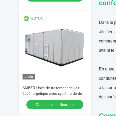
conf
Dans le p
affecter l
comprenan
atteint le
En outre,
Vidéo
conduites
à la corr
AMBER Unité de traitement de l'air
écoénergétique avec système de débit
des surfa
d'air CVC
Obtenez le meilleur prix
Comme