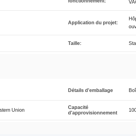
fonctionnement:
VA
Hôp
Application du projet:
ouv
Taille:
Sta
Détails d'emballage
Boî
Capacité
estern Union
100
d'approvisionnement