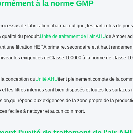
ormément à la norme GMP
rocessus de fabrication pharmaceutique, les particules de pou
a qualité du produit.
Unité de traitement de l'air AHU
de Amber ado
t une filtration HEPA primaire, secondaire et à haut rendement, 
 niveau
les exigences de
Classe 100000 à la norme de classe 10
 la conception du
Unité AHU
tient pleinement compte de la commod
 et les filtres internes sont bien disposés et toutes les surfaces
osion,qui répond aux exigences de la zone propre de la produc
ces faciles à nettoyer et aucun coin mort.
nt l'unité de traitement de l'air AH