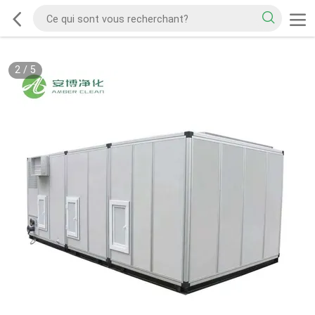
2
/
5