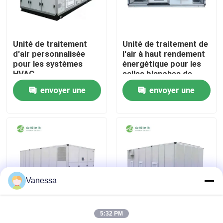
Visite d'usine
Unité de traitement
Unité de traitement de
d'air personnalisée
l'air à haut rendement
Contrôle de qualité
pour les systèmes
énergétique pour les
HVAC.
salles blanches de
l'industrie
envoyer une
envoyer une
Contactez-nous
pharmaceutique
demande
demande
Nouvelles
Cas
Vanessa
Théâtre modulaire d'opération
5:32 PM
Pièce propre modulaire
Unité de traitement
AMBER Unité de