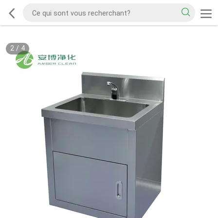
2
/
4