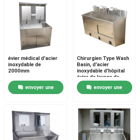
évier médical d'acier
Chirurgien Type Wash
inoxydable de
Basin, d'acier
2000mm
inoxydable d'hôpital
évier de lavage de
main actionné par
envoyer une
envoyer une
genou
Maison
demande
demande
Produits
Au sujet de nous