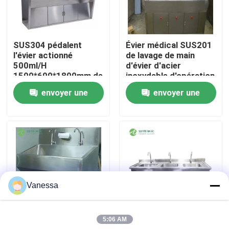
Visite d'usine
SUS304 pédalent
Évier médical SUS201
l'évier actionné
de lavage de main
Contrôle de qualité
500ml/H
d'évier d'acier
1500*600*1800mm de
inoxydable d'opération
lavabo de main
d'atelier avec des
envoyer une
envoyer une
Contactez-nous
trous taraudés
demande
demande
Nouvelles
Cas
Vanessa
Théâtre modulaire d'opération
5:06 AM
Pièce propre modulaire
Évier médical en acier
Des éviers