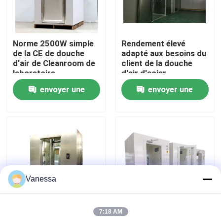
Visite d'usine
Norme 2500W simple
Rendement élevé
de la CE de douche
adapté aux besoins du
Contrôle de qualité
d'air de Cleanroom de
client de la douche
laboratoire
d'air d'acier
inoxydable de
envoyer une
envoyer une
Contactez-nous
décontamination
1100W
demande
demande
Nouvelles
Cas
Vanessa
Théâtre modulaire d'opération
7:18 AM
Pièce propre modulaire
douche d'air
Classe 100 20m/S de