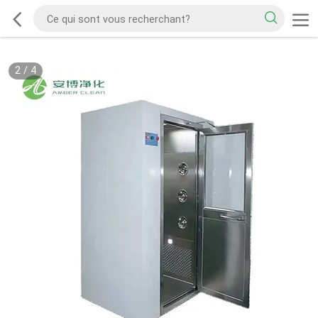
2
/
4