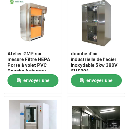
Atelier GMP sur
douche d'air
mesure Filtre HEPA
industrielle de l'acier
Porte à volet PVC
inoxydable 5kw 380V
Douche à air pour
SUS304
marchandises SUS201
1290*1000*2050
envoyer une
envoyer une
Maison
demande
demande
Produits
Au sujet de nous