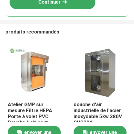
Continuer
produits recommandés
Maison
Atelier GMP sur
douche d'air
mesure Filtre HEPA
industrielle de l'acier
Produits
Porte à volet PVC
inoxydable 5kw 380V
Douche à air pour
SUS304
marchandises SUS201
1290*1000*2050
envoyer une
envoyer une
Au sujet de nous