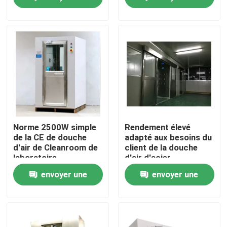
demande
demande
Visite d'usine
Contrôle de qualité
Contactez-nous
Nouvelles
Norme 2500W simple
Rendement élevé
de la CE de douche
adapté aux besoins du
d'air de Cleanroom de
client de la douche
Cas
laboratoire
d'air d'acier
inoxydable de
envoyer une
envoyer une
décontamination
1100W
Théâtre modulaire d'opération
demande
demande
Pièce propre modulaire