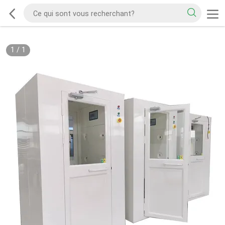
1
/
1