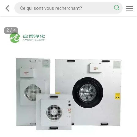
2
/
4