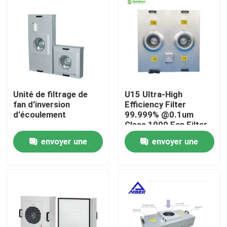
Unité de filtrage de
U15 Ultra-High
fan d'inversion
Efficiency Filter
d'écoulement
99.999% @0.1um
Class 1000 Fan Filter
Unit
envoyer une
envoyer une
Maison
demande
demande
Produits
Au sujet de nous