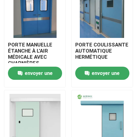
PORTE MANUELLE
PORTE COULISSANTE
ÉTANCHE À L'AIR
AUTOMATIQUE
MÉDICALE AVEC
HERMÉTIQUE
CHARNIÈRES
envoyer une
envoyer une
demande
demande
Maison
Produits
Au sujet de nous