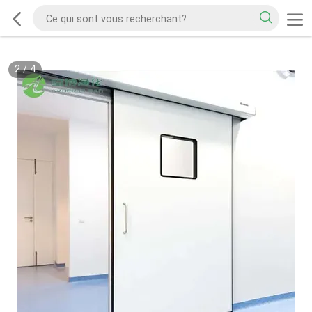
2
/
4