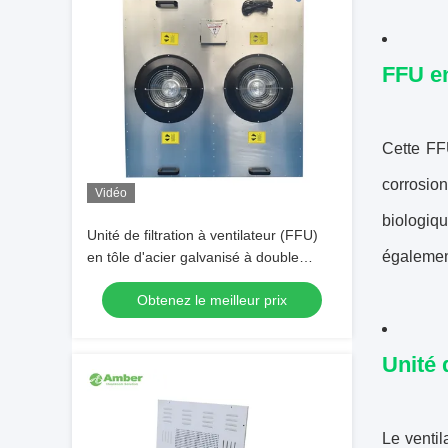
FFU en
Cette FF
corrosio
Vidéo
biologiq
Unité de filtration à ventilateur (FFU)
également
en tôle d'acier galvanisé à double
ventilateur avec capteur de pression
Obtenez le meilleur prix
différentielle
Unité 
Le venti