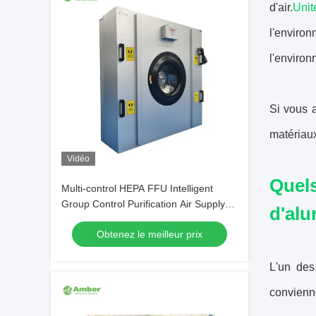
d'air.
Unit
l'environ
l'environ
Si vous a
matériaux
Vidéo
Quels
Multi-control HEPA FFU Intelligent
Group Control Purification Air Supply
d'alu
Unit
Obtenez le meilleur prix
L'un des
convienne