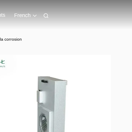
ts
French
 la corrosion