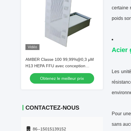
certaine 
poids son
Vidéo
Acier 
AMBER Classe 100 99,99%@0,3 μM
H13 HEPA FFU avec conception
Les unité
détachable inférieure
Obtenez le meilleur prix
résistan
environne
CONTACTEZ-NOUS
Pour une 
sans aucu
86--15015139152