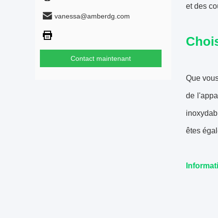
et des co
vanessa@amberdg.com
Choi
Contact maintenant
Que vous 
de l'appa
inoxydabl
êtes égal
Informat