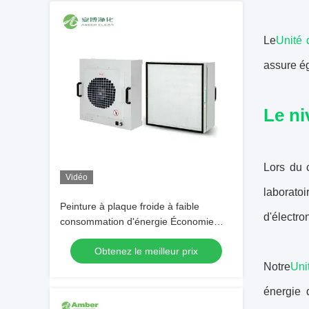
Le
Unité 
assure ég
Le ni
Lors du 
Vidéo
laboratoi
Peinture à plaque froide à faible
d'électro
consommation d'énergie Économie
d'énergie AC HEPA Unité de filtre de
Obtenez le meilleur prix
ventilateur H14 Filtre
Notre
Uni
énergie 