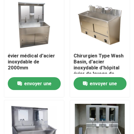
évier médical d'acier
Chirurgien Type Wash
inoxydable de
Basin, d'acier
2000mm
inoxydable d'hôpital
évier de lavage de
main actionné par
envoyer une
envoyer une
genou
Maison
demande
demande
Produits
Au sujet de nous