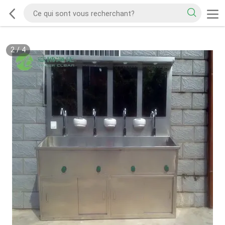
2
/
4