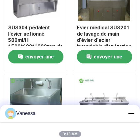
Visite d'usine
SUS304 pédalent
Évier médical SUS201
l'évier actionné
de lavage de main
Contrôle de qualité
500ml/H
d'évier d'acier
1500*600*1800mm de
inoxydable d'opération
lavabo de main
d'atelier avec des
envoyer une
envoyer une
Contactez-nous
trous taraudés
demande
demande
Nouvelles
Cas
Vanessa
Théâtre modulaire d'opération
3:13 AM
Pièce propre modulaire
Évier médical en acier
Des éviers