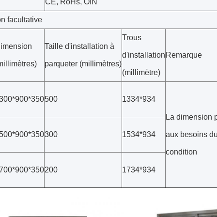
CE, RoHs, OIN
 facultative
Trous
imension
Taille d'installation à
d'installation
Remarque
millimètres)
parqueter (millimètres)
(millimètre)
300*900*350
500
1334*934
La dimension p
500*900*350
300
1534*934
aux besoins d
condition
700*900*350
200
1734*934