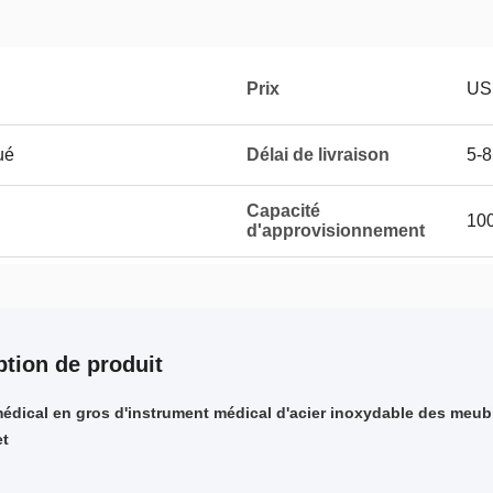
Prix
US
ué
Délai de livraison
5-8
Capacité
100
d'approvisionnement
ption de produit
édical en gros d'instrument médical d'acier inoxydable des meub
et