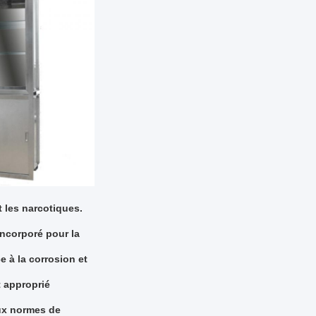
t les narcotiques.
 incorporé pour la
e à la corrosion et
t approprié
aux normes de