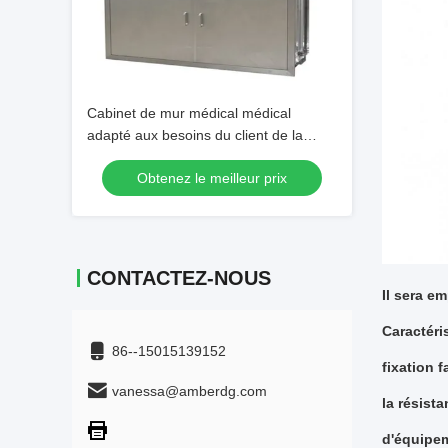
Cabinet de mur médical médical
adapté aux besoins du client de la
preuve SUS304 de rouille de Cabinet
Obtenez le meilleur prix
d'acier inoxydable
CONTACTEZ-NOUS
Il sera e
Caractéris
86--15015139152
fixation f
vanessa@amberdg.com
la résist
d'équipem