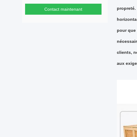
propreté.
Contact maintenant
horizonta
pour que 
nécessair
clients, 
aux exige