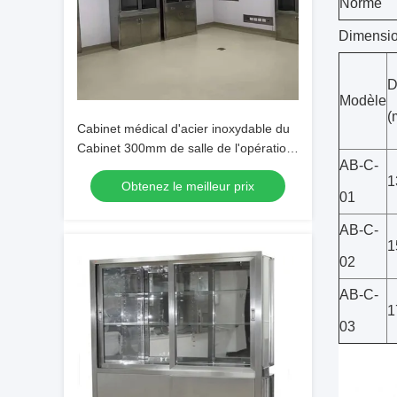
Norme
Dimension
D
Modèle
(
Cabinet médical d'acier inoxydable du
Cabinet 300mm de salle de l'opération
AB-C-
SUS201 réglable
1
Obtenez le meilleur prix
01
AB-C-
1
02
AB-C-
1
03