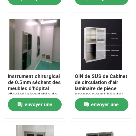
demande
demande
Visite d'usine
Contrôle de qualité
Contactez-nous
Nouvelles
instrument chirurgical
OIN de SUS de Cabinet
de 0.5mm séchant des
de circulation d'air
meubles d'hôpital
laminaire de pièce
Cas
d'acier inoxydable de
propre pour l'hôpital
Cabinet
envoyer une
envoyer une
Théâtre modulaire d'opération
demande
demande
Pièce propre modulaire