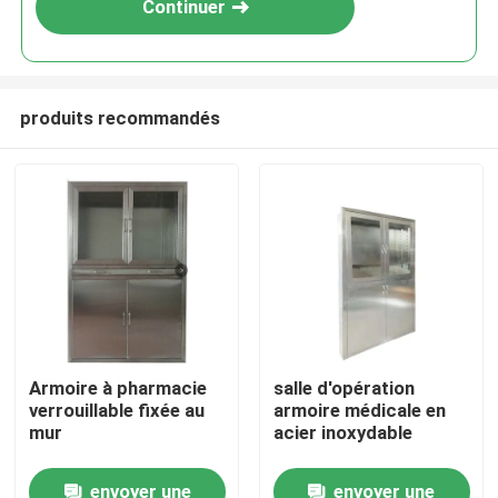
Continuer
produits recommandés
Maison
Armoire à pharmacie
salle d'opération
verrouillable fixée au
armoire médicale en
Produits
mur
acier inoxydable
envoyer une
envoyer une
Au sujet de nous