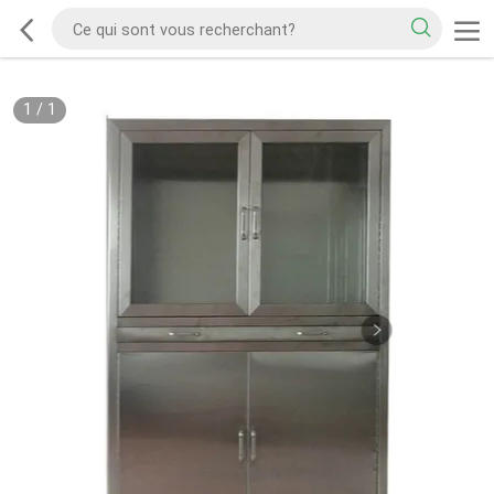
1
/
1