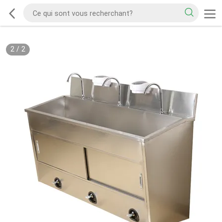
2
/
2