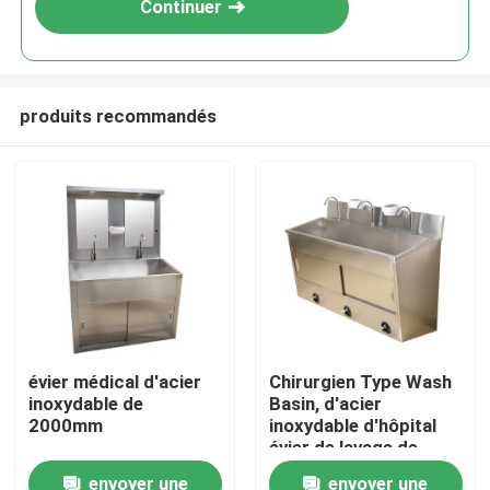
Continuer
produits recommandés
Maison
évier médical d'acier
Chirurgien Type Wash
inoxydable de
Basin, d'acier
Produits
2000mm
inoxydable d'hôpital
évier de lavage de
main actionné par
envoyer une
envoyer une
Au sujet de nous