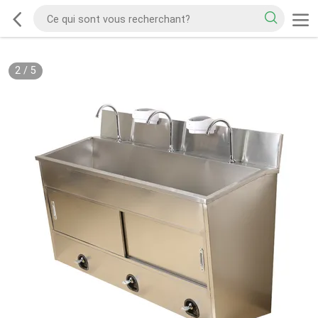
2
/
5