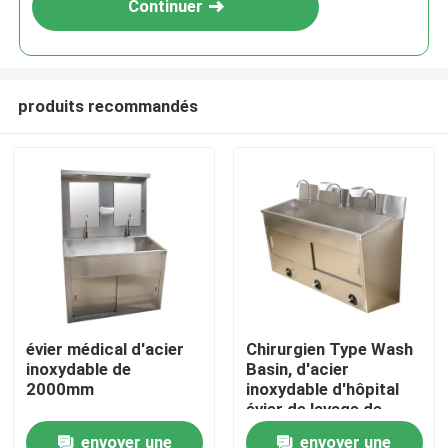
Continuer
produits recommandés
Maison
évier médical d'acier
Chirurgien Type Wash
inoxydable de
Basin, d'acier
Produits
2000mm
inoxydable d'hôpital
évier de lavage de
main actionné par
envoyer une
envoyer une
Au sujet de nous