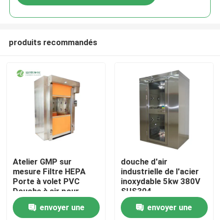
produits recommandés
Maison
Atelier GMP sur
douche d'air
mesure Filtre HEPA
industrielle de l'acier
Porte à volet PVC
inoxydable 5kw 380V
Produits
Douche à air pour
SUS304
marchandises SUS201
1290*1000*2050
envoyer une
envoyer une
Au sujet de nous