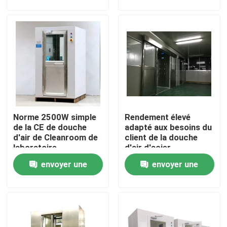
demande
demande
Visite d'usine
Contrôle de qualité
Contactez-nous
Norme 2500W simple
Rendement élevé
Nouvelles
de la CE de douche
adapté aux besoins du
d'air de Cleanroom de
client de la douche
laboratoire
d'air d'acier
Cas
inoxydable de
envoyer une
envoyer une
décontamination
1100W
demande
demande
Théâtre modulaire d'opération
Pièce propre modulaire