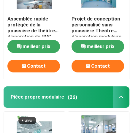
Assemblée rapide
Projet de conception
protégée de la
personnalisé sans
poussière de théâtre
poussière Théâtre
d'opération de PVC
d'opération modulaire
Digital avec la porte
meilleur prix
meilleur prix
coulissante
automatique
Contact
Contact
Pièce propre modulaire
(26)