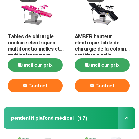
Porte automatique d'hôpital
table d'opération chirurgicale
Tables de chirurgie
AMBER hauteur
oculaire électriques
électrique table de
multifonctionnelles et
chirurgie de la colonne
multicolores pour
vertébrale salle
pendentif plafond médical
hôpitaux
d'opération à
meilleur prix
meilleur prix
commande à distance
Lumière chirurgicale de LED
Contact
Contact
Théâtre d'opération de chirurgie
Bloc opératoire de l'hôpital
pendentif plafond médical
(17)
Porte pharmaceutique de pièce propre