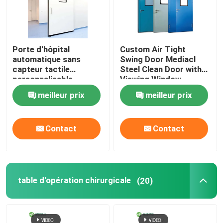
Visite d'usine
Porte d'hôpital
Custom Air Tight
automatique sans
Swing Door Mediacl
Contrôle de qualité
capteur tactile
Steel Clean Door with
personnalisable
Viewing Window
Contactez-nous
meilleur prix
meilleur prix
Nouvelles
Contact
Contact
Cas
table d'opération chirurgicale
(20)
Théâtre modulaire d'opération
Pièce propre modulaire